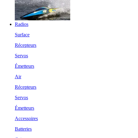
Radios
Surface
Récepteurs
Servos
Émetteurs
Air
Récepteurs
Servos
Émetteurs
Accessoires
Batteries