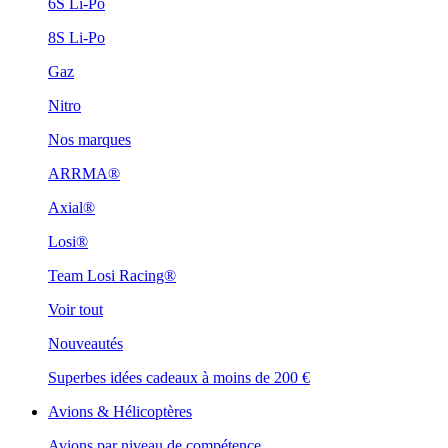
6S Li-Po
8S Li-Po
Gaz
Nitro
Nos marques
ARRMA®
Axial®
Losi®
Team Losi Racing®
Voir tout
Nouveautés
Superbes idées cadeaux à moins de 200 €
Avions & Hélicoptères
Avions par niveau de compétence