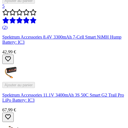
Ajouter au panier
5
(
2
)
Spektrum Accessories 8.4V 3300mAh 7-Cell Smart NiMH Hump
Battery: IC3
42,99 €
Ajouter au panier
Spektrum Accessories 11.1V 3400mAh 3S 50C Smart G2 Trail Pro
LiPo Battery: IC3
67,99 €