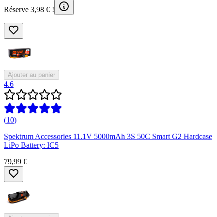
Réserve 3,98 € !
Ajouter au panier
4.6
(
10
)
Spektrum Accessories 11.1V 5000mAh 3S 50C Smart G2 Hardcase
LiPo Battery: IC5
79,99 €