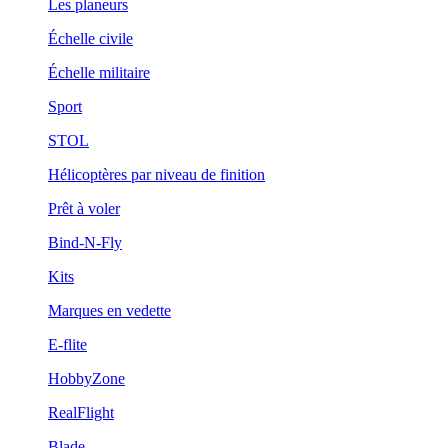
Les planeurs
Échelle civile
Échelle militaire
Sport
STOL
Hélicoptères par niveau de finition
Prêt à voler
Bind-N-Fly
Kits
Marques en vedette
E-flite
HobbyZone
RealFlight
Blade