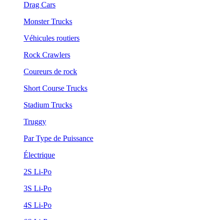
Drag Cars
Monster Trucks
Véhicules routiers
Rock Crawlers
Coureurs de rock
Short Course Trucks
Stadium Trucks
Truggy
Par Type de Puissance
Électrique
2S Li-Po
3S Li-Po
4S Li-Po