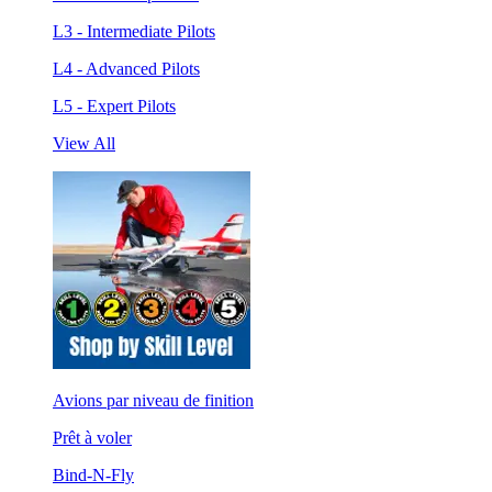
L3 - Intermediate Pilots
L4 - Advanced Pilots
L5 - Expert Pilots
View All
Avions par niveau de finition
Prêt à voler
Bind-N-Fly