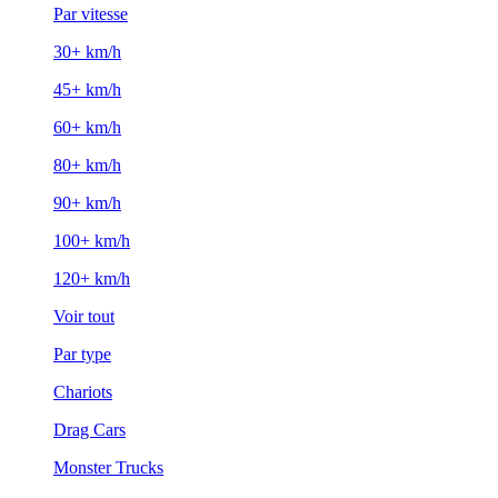
Par vitesse
30+ km/h
45+ km/h
60+ km/h
80+ km/h
90+ km/h
100+ km/h
120+ km/h
Voir tout
Par type
Chariots
Drag Cars
Monster Trucks