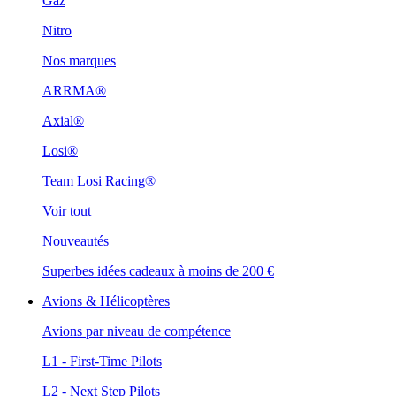
Gaz
Nitro
Nos marques
ARRMA®
Axial®
Losi®
Team Losi Racing®
Voir tout
Nouveautés
Superbes idées cadeaux à moins de 200 €
Avions & Hélicoptères
Avions par niveau de compétence
L1 - First-Time Pilots
L2 - Next Step Pilots