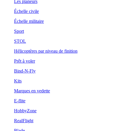
Les planeurs
Échelle civile
Échelle militaire
Sport
STOL
Hélicoptères par niveau de finition
Prêt à voler
Bind-N-Fly
Kits
Marques en vedette
E-flite
HobbyZone
RealFlight
Blade