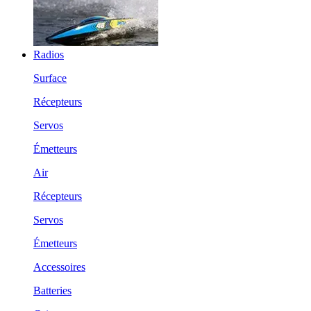
Radios
Surface
Récepteurs
Servos
Émetteurs
Air
Récepteurs
Servos
Émetteurs
Accessoires
Batteries