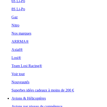
6S Li-Po
8S Li-Po
Gaz
Nitro
Nos marques
ARRMA®
Axial®
Losi®
Team Losi Racing®
Voir tout
Nouveautés
Superbes idées cadeaux à moins de 200 €
Avions & Hélicoptères
Avions par niveau de compétence