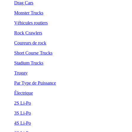
Drag Cars
Monster Trucks
Véhicules routiers
Rock Crawlers
Coureurs de rock
Short Course Trucks
Stadium Trucks
Truggy
Par Type de Puissance
Électrique
2S Li-Po
3S Li-Po
4S Li-Po