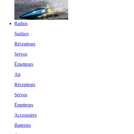
Radios
Surface
Récepteurs
Servos
Émetteurs
Air
Récepteurs
Servos
Émetteurs
Accessoires
Batteries