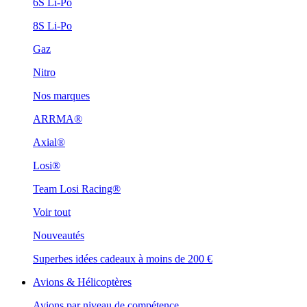
6S Li-Po
8S Li-Po
Gaz
Nitro
Nos marques
ARRMA®
Axial®
Losi®
Team Losi Racing®
Voir tout
Nouveautés
Superbes idées cadeaux à moins de 200 €
Avions & Hélicoptères
Avions par niveau de compétence