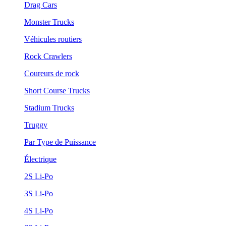
Drag Cars
Monster Trucks
Véhicules routiers
Rock Crawlers
Coureurs de rock
Short Course Trucks
Stadium Trucks
Truggy
Par Type de Puissance
Électrique
2S Li-Po
3S Li-Po
4S Li-Po