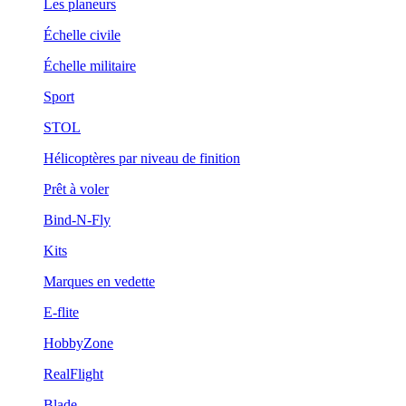
Les planeurs
Échelle civile
Échelle militaire
Sport
STOL
Hélicoptères par niveau de finition
Prêt à voler
Bind-N-Fly
Kits
Marques en vedette
E-flite
HobbyZone
RealFlight
Blade