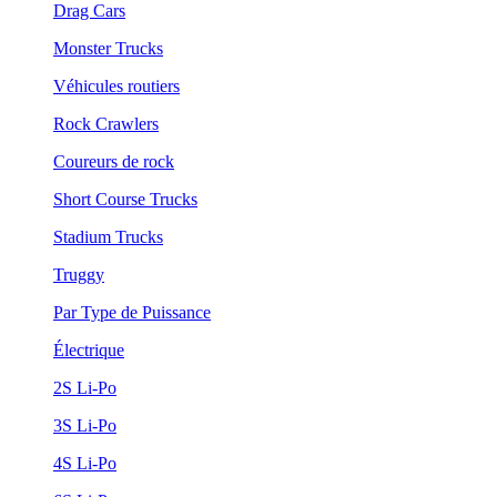
Drag Cars
Monster Trucks
Véhicules routiers
Rock Crawlers
Coureurs de rock
Short Course Trucks
Stadium Trucks
Truggy
Par Type de Puissance
Électrique
2S Li-Po
3S Li-Po
4S Li-Po