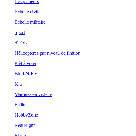
Les planeurs
Échelle civile
Échelle militaire
Sport
STOL
Hélicoptères par niveau de finition
Prêt à voler
Bind-N-Fly
Kits
Marques en vedette
E-flite
HobbyZone
RealFlight
Blade