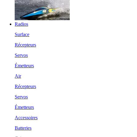
Radios
Surface
Récepteurs
Servos
Émetteurs
Air
Récepteurs
Servos
Émetteurs
Accessoires
Batteries