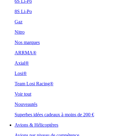
6S Li-Po
8S Li-Po
Gaz
Nitro
Nos marques
ARRMA®
Axial®
Losi®
Team Losi Racing®
Voir tout
Nouveautés
Superbes idées cadeaux à moins de 200 €
Avions & Hélicoptères
Avions par niveau de compétence