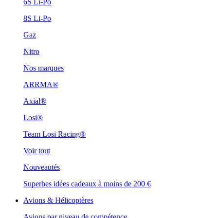
6S Li-Po
8S Li-Po
Gaz
Nitro
Nos marques
ARRMA®
Axial®
Losi®
Team Losi Racing®
Voir tout
Nouveautés
Superbes idées cadeaux à moins de 200 €
Avions & Hélicoptères
Avions par niveau de compétence