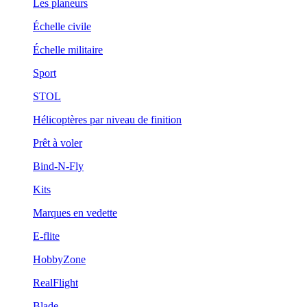
Les planeurs
Échelle civile
Échelle militaire
Sport
STOL
Hélicoptères par niveau de finition
Prêt à voler
Bind-N-Fly
Kits
Marques en vedette
E-flite
HobbyZone
RealFlight
Blade