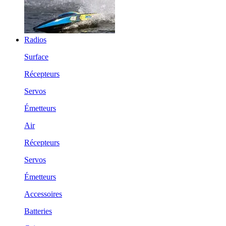
Radios
Surface
Récepteurs
Servos
Émetteurs
Air
Récepteurs
Servos
Émetteurs
Accessoires
Batteries