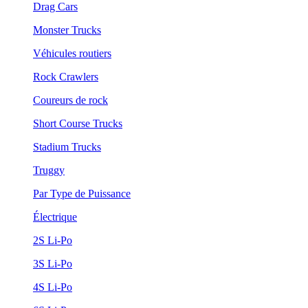
Drag Cars
Monster Trucks
Véhicules routiers
Rock Crawlers
Coureurs de rock
Short Course Trucks
Stadium Trucks
Truggy
Par Type de Puissance
Électrique
2S Li-Po
3S Li-Po
4S Li-Po