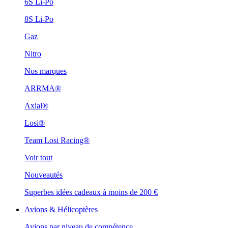
6S Li-Po
8S Li-Po
Gaz
Nitro
Nos marques
ARRMA®
Axial®
Losi®
Team Losi Racing®
Voir tout
Nouveautés
Superbes idées cadeaux à moins de 200 €
Avions & Hélicoptères
Avions par niveau de compétence