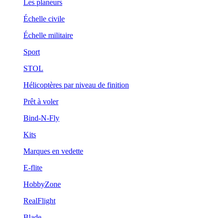
Les planeurs
Échelle civile
Échelle militaire
Sport
STOL
Hélicoptères par niveau de finition
Prêt à voler
Bind-N-Fly
Kits
Marques en vedette
E-flite
HobbyZone
RealFlight
Blade