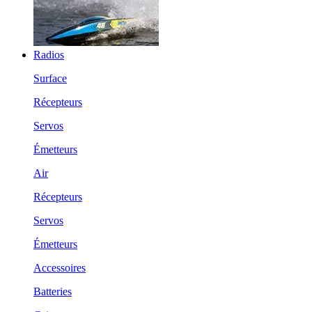
Radios
Surface
Récepteurs
Servos
Émetteurs
Air
Récepteurs
Servos
Émetteurs
Accessoires
Batteries