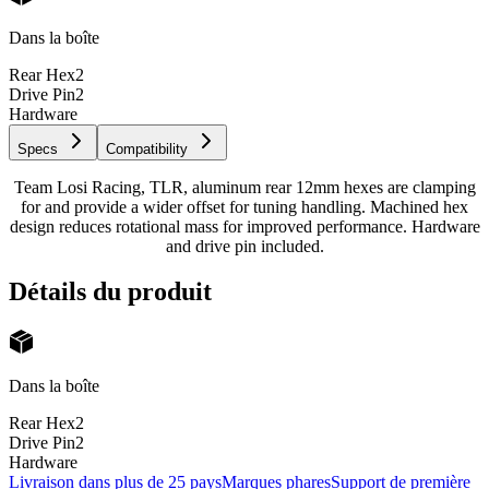
Dans la boîte
Rear Hex
2
Drive Pin
2
Hardware
Specs
Compatibility
Team Losi Racing, TLR, aluminum rear 12mm hexes are clamping
for and provide a wider offset for tuning handling. Machined hex
design reduces rotational mass for improved performance. Hardware
and drive pin included.
Détails du produit
Dans la boîte
Rear Hex
2
Drive Pin
2
Hardware
Livraison dans plus de 25 pays
Marques phares
Support de première