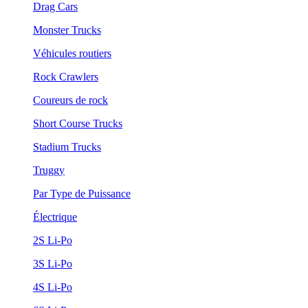
Drag Cars
Monster Trucks
Véhicules routiers
Rock Crawlers
Coureurs de rock
Short Course Trucks
Stadium Trucks
Truggy
Par Type de Puissance
Électrique
2S Li-Po
3S Li-Po
4S Li-Po