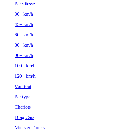
Par vitesse
30+ km/h
45+ km/h
60+ km/h
80+ km/h
90+ km/h
100+ km/h
120+ km/h
Voir tout
Par type
Chariots
Drag Cars
Monster Trucks