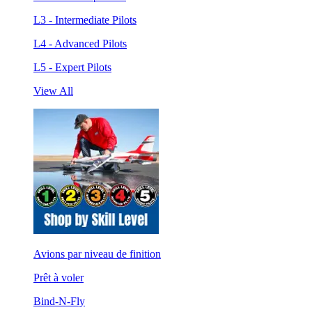
L3 - Intermediate Pilots
L4 - Advanced Pilots
L5 - Expert Pilots
View All
Avions par niveau de finition
Prêt à voler
Bind-N-Fly