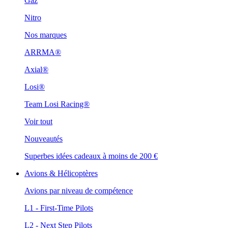
Gaz
Nitro
Nos marques
ARRMA®
Axial®
Losi®
Team Losi Racing®
Voir tout
Nouveautés
Superbes idées cadeaux à moins de 200 €
Avions & Hélicoptères
Avions par niveau de compétence
L1 - First-Time Pilots
L2 - Next Step Pilots