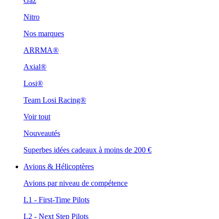
Gaz
Nitro
Nos marques
ARRMA®
Axial®
Losi®
Team Losi Racing®
Voir tout
Nouveautés
Superbes idées cadeaux à moins de 200 €
Avions & Hélicoptères
Avions par niveau de compétence
L1 - First-Time Pilots
L2 - Next Step Pilots