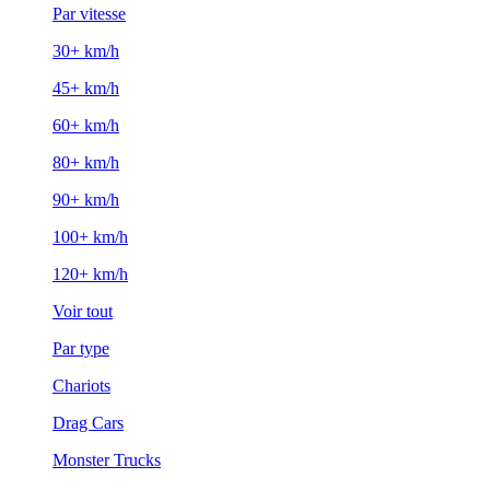
Par vitesse
30+ km/h
45+ km/h
60+ km/h
80+ km/h
90+ km/h
100+ km/h
120+ km/h
Voir tout
Par type
Chariots
Drag Cars
Monster Trucks