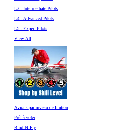
L3 - Intermediate Pilots
L4 - Advanced Pilots
L5 - Expert Pilots
View All
Avions par niveau de finition
Prêt à voler
Bind-N-Fly