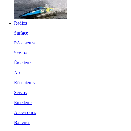
Radios
Surface
Récepteurs
Servos
Émetteurs
Air
Récepteurs
Servos
Émetteurs
Accessoires
Batteries