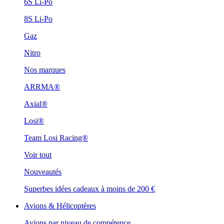
6S Li-Po
8S Li-Po
Gaz
Nitro
Nos marques
ARRMA®
Axial®
Losi®
Team Losi Racing®
Voir tout
Nouveautés
Superbes idées cadeaux à moins de 200 €
Avions & Hélicoptères
Avions par niveau de compétence