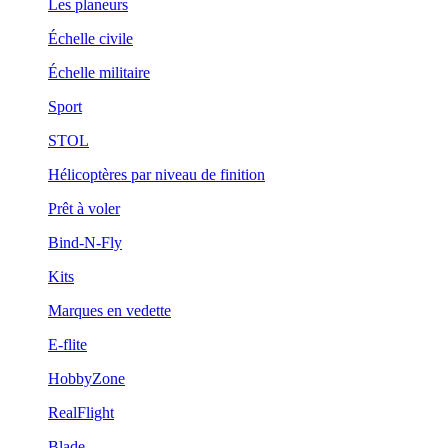
Les planeurs
Échelle civile
Échelle militaire
Sport
STOL
Hélicoptères par niveau de finition
Prêt à voler
Bind-N-Fly
Kits
Marques en vedette
E-flite
HobbyZone
RealFlight
Blade