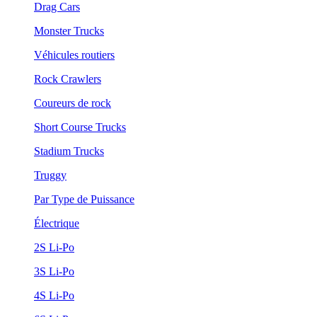
Drag Cars
Monster Trucks
Véhicules routiers
Rock Crawlers
Coureurs de rock
Short Course Trucks
Stadium Trucks
Truggy
Par Type de Puissance
Électrique
2S Li-Po
3S Li-Po
4S Li-Po