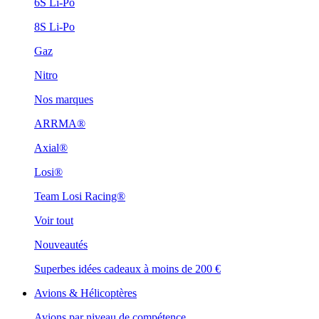
6S Li-Po
8S Li-Po
Gaz
Nitro
Nos marques
ARRMA®
Axial®
Losi®
Team Losi Racing®
Voir tout
Nouveautés
Superbes idées cadeaux à moins de 200 €
Avions & Hélicoptères
Avions par niveau de compétence