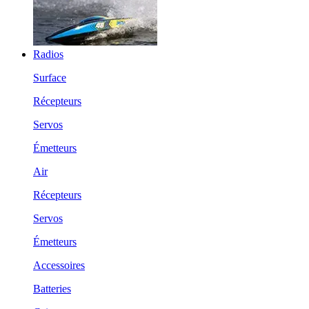
Radios
Surface
Récepteurs
Servos
Émetteurs
Air
Récepteurs
Servos
Émetteurs
Accessoires
Batteries