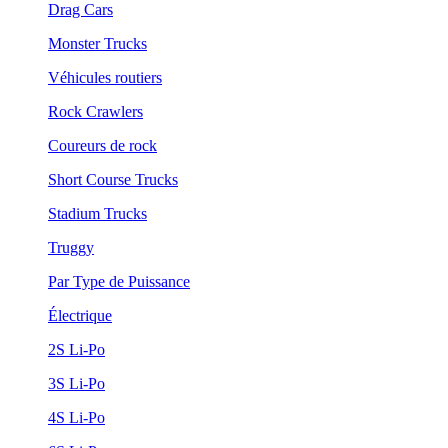
Drag Cars
Monster Trucks
Véhicules routiers
Rock Crawlers
Coureurs de rock
Short Course Trucks
Stadium Trucks
Truggy
Par Type de Puissance
Électrique
2S Li-Po
3S Li-Po
4S Li-Po