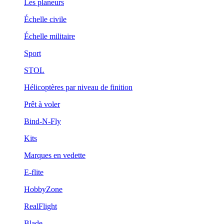
Les planeurs
Échelle civile
Échelle militaire
Sport
STOL
Hélicoptères par niveau de finition
Prêt à voler
Bind-N-Fly
Kits
Marques en vedette
E-flite
HobbyZone
RealFlight
Blade