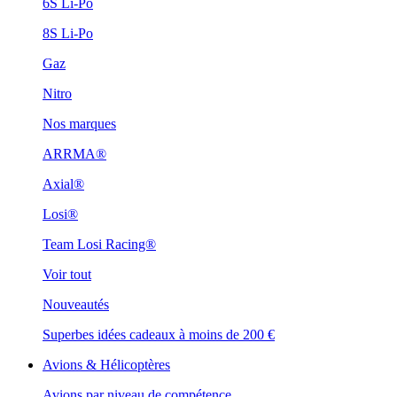
6S Li-Po
8S Li-Po
Gaz
Nitro
Nos marques
ARRMA®
Axial®
Losi®
Team Losi Racing®
Voir tout
Nouveautés
Superbes idées cadeaux à moins de 200 €
Avions & Hélicoptères
Avions par niveau de compétence