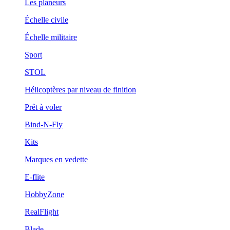
Les planeurs
Échelle civile
Échelle militaire
Sport
STOL
Hélicoptères par niveau de finition
Prêt à voler
Bind-N-Fly
Kits
Marques en vedette
E-flite
HobbyZone
RealFlight
Blade