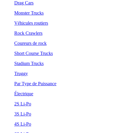
Drag Cars
Monster Trucks
Véhicules routiers
Rock Crawlers
Coureurs de rock
Short Course Trucks
Stadium Trucks
Truggy
Par Type de Puissance
Électrique
2S Li-Po
3S Li-Po
4S Li-Po