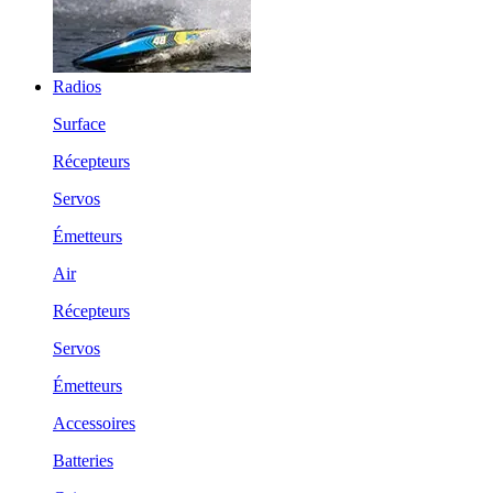
Radios
Surface
Récepteurs
Servos
Émetteurs
Air
Récepteurs
Servos
Émetteurs
Accessoires
Batteries