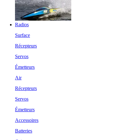
Radios
Surface
Récepteurs
Servos
Émetteurs
Air
Récepteurs
Servos
Émetteurs
Accessoires
Batteries