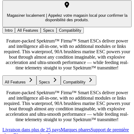
Magasiner localement |
Appelez votre magasin local pour confirmer la
disponibilité des produits.
Intro
All Features
Specs
Compatibility
Feature-packed Spektrum™ Firma™ Smart ESCs deliver power
and intelligence all-in-one, with no additional modules or links
required. This waterproof, 90A brushless marine ESC powers your
boat through almost any condition imaginable, with explosive
acceleration and ultra-smooth performance — while feeding real-
time telemetry straight to your Spektrum™ transmitter!
All Features
Specs
Compatibility
Feature-packed Spektrum™ Firma™ Smart ESCs deliver power
and intelligence all-in-one, with no additional modules or links
required. This waterproof, 90A brushless marine ESC powers your
boat through almost any condition imaginable, with explosive
acceleration and ultra-smooth performance — while feeding real-
time telemetry straight to your Spektrum™ transmitter!
Livraison dans plus de 25 pays
Marques phares
Support de première