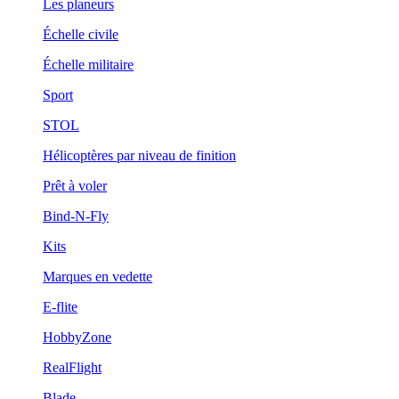
Les planeurs
Échelle civile
Échelle militaire
Sport
STOL
Hélicoptères par niveau de finition
Prêt à voler
Bind-N-Fly
Kits
Marques en vedette
E-flite
HobbyZone
RealFlight
Blade