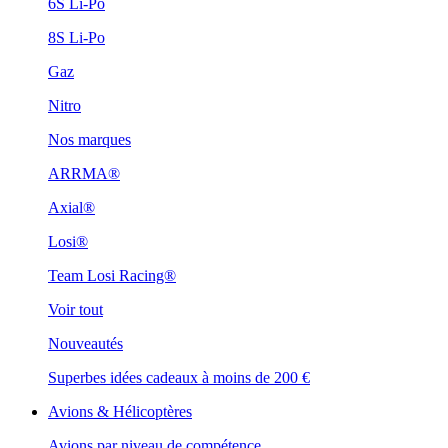
6S Li-Po
8S Li-Po
Gaz
Nitro
Nos marques
ARRMA®
Axial®
Losi®
Team Losi Racing®
Voir tout
Nouveautés
Superbes idées cadeaux à moins de 200 €
Avions & Hélicoptères
Avions par niveau de compétence