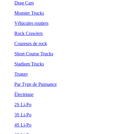
Drag Cars
Monster Trucks
Véhicules routiers
Rock Crawlers
Coureurs de rock
Short Course Trucks
Stadium Trucks
Truggy
Par Type de Puissance
Électrique
2S Li-Po
3S Li-Po
4S Li-Po