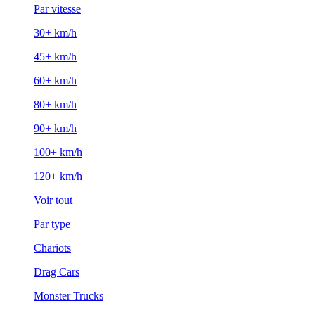
Par vitesse
30+ km/h
45+ km/h
60+ km/h
80+ km/h
90+ km/h
100+ km/h
120+ km/h
Voir tout
Par type
Chariots
Drag Cars
Monster Trucks