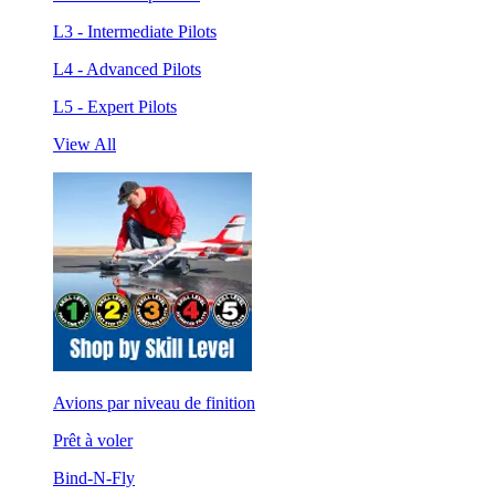
L3 - Intermediate Pilots
L4 - Advanced Pilots
L5 - Expert Pilots
View All
Avions par niveau de finition
Prêt à voler
Bind-N-Fly