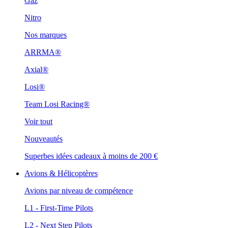
Gaz
Nitro
Nos marques
ARRMA®
Axial®
Losi®
Team Losi Racing®
Voir tout
Nouveautés
Superbes idées cadeaux à moins de 200 €
Avions & Hélicoptères
Avions par niveau de compétence
L1 - First-Time Pilots
L2 - Next Step Pilots