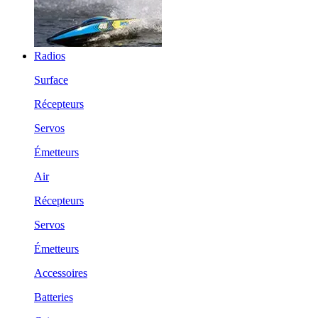
Radios
Surface
Récepteurs
Servos
Émetteurs
Air
Récepteurs
Servos
Émetteurs
Accessoires
Batteries