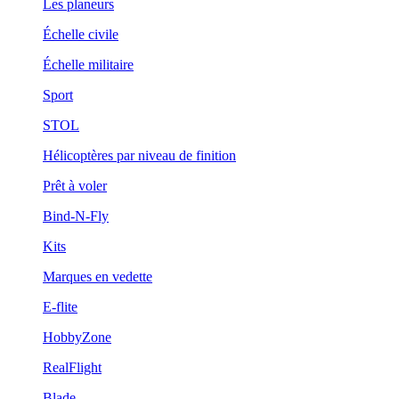
Les planeurs
Échelle civile
Échelle militaire
Sport
STOL
Hélicoptères par niveau de finition
Prêt à voler
Bind-N-Fly
Kits
Marques en vedette
E-flite
HobbyZone
RealFlight
Blade