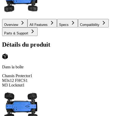
Overview
All Features
Specs
Compatibility
Parts & Support
Détails du produit
Dans la boîte
Chassis Protector
1
M3x12 FHCS
1
M3 Locknut
1