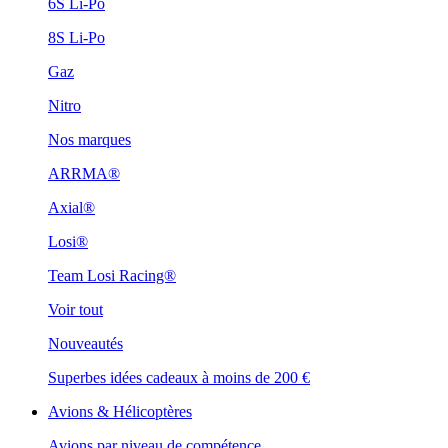
6S Li-Po
8S Li-Po
Gaz
Nitro
Nos marques
ARRMA®
Axial®
Losi®
Team Losi Racing®
Voir tout
Nouveautés
Superbes idées cadeaux à moins de 200 €
Avions & Hélicoptères
Avions par niveau de compétence