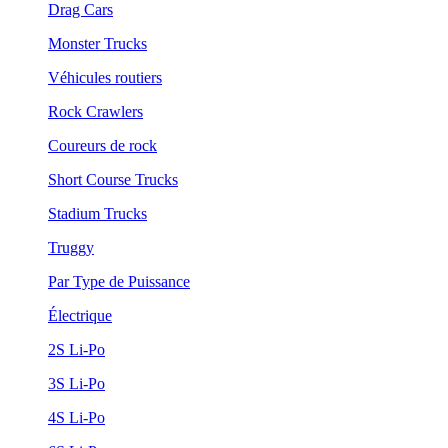
Drag Cars
Monster Trucks
Véhicules routiers
Rock Crawlers
Coureurs de rock
Short Course Trucks
Stadium Trucks
Truggy
Par Type de Puissance
Électrique
2S Li-Po
3S Li-Po
4S Li-Po