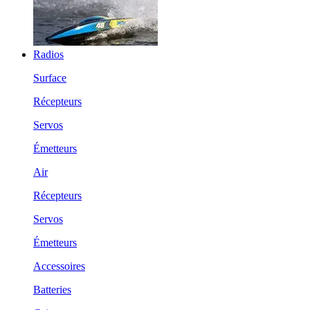
Radios
Surface
Récepteurs
Servos
Émetteurs
Air
Récepteurs
Servos
Émetteurs
Accessoires
Batteries