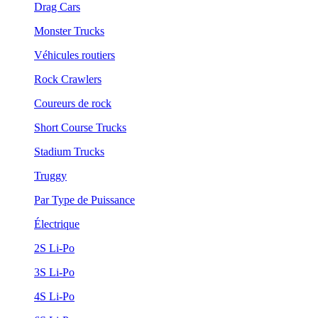
Drag Cars
Monster Trucks
Véhicules routiers
Rock Crawlers
Coureurs de rock
Short Course Trucks
Stadium Trucks
Truggy
Par Type de Puissance
Électrique
2S Li-Po
3S Li-Po
4S Li-Po