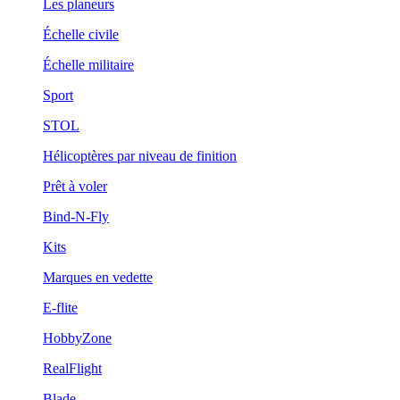
Les planeurs
Échelle civile
Échelle militaire
Sport
STOL
Hélicoptères par niveau de finition
Prêt à voler
Bind-N-Fly
Kits
Marques en vedette
E-flite
HobbyZone
RealFlight
Blade