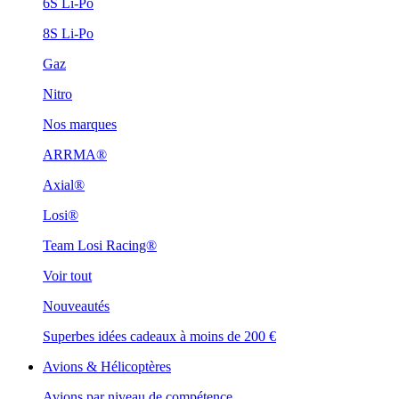
6S Li-Po
8S Li-Po
Gaz
Nitro
Nos marques
ARRMA®
Axial®
Losi®
Team Losi Racing®
Voir tout
Nouveautés
Superbes idées cadeaux à moins de 200 €
Avions & Hélicoptères
Avions par niveau de compétence