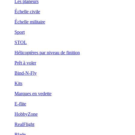
Les planeurs
Échelle civile
Échelle militaire
Sport
STOL
Hélicoptères par niveau de finition
Prêt à voler
Bind-N-Fly
Kits
Marques en vedette
E-flite
HobbyZone
RealFlight
Blade