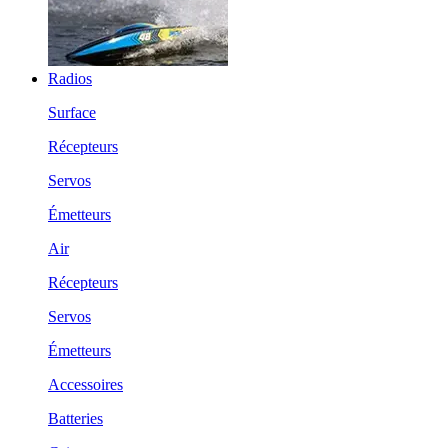
Radios
Surface
Récepteurs
Servos
Émetteurs
Air
Récepteurs
Servos
Émetteurs
Accessoires
Batteries