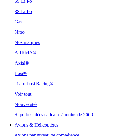
6S Li-Po
8S Li-Po
Gaz
Nitro
Nos marques
ARRMA®
Axial®
Losi®
Team Losi Racing®
Voir tout
Nouveautés
Superbes idées cadeaux à moins de 200 €
Avions & Hélicoptères
Avions par niveau de compétence