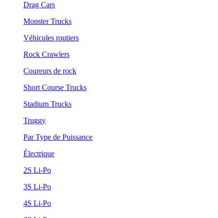
Drag Cars
Monster Trucks
Véhicules routiers
Rock Crawlers
Coureurs de rock
Short Course Trucks
Stadium Trucks
Truggy
Par Type de Puissance
Électrique
2S Li-Po
3S Li-Po
4S Li-Po