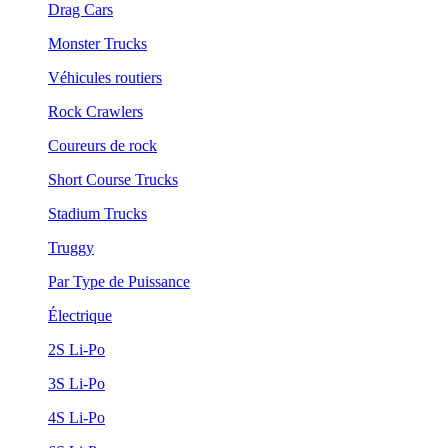
Drag Cars
Monster Trucks
Véhicules routiers
Rock Crawlers
Coureurs de rock
Short Course Trucks
Stadium Trucks
Truggy
Par Type de Puissance
Électrique
2S Li-Po
3S Li-Po
4S Li-Po