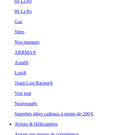
6S Li-Po
8S Li-Po
Gaz
Nitro
Nos marques
ARRMA®
Axial®
Losi®
Team Losi Racing®
Voir tout
Nouveautés
Superbes idées cadeaux à moins de 200 €
Avions & Hélicoptères
Avions par niveau de compétence