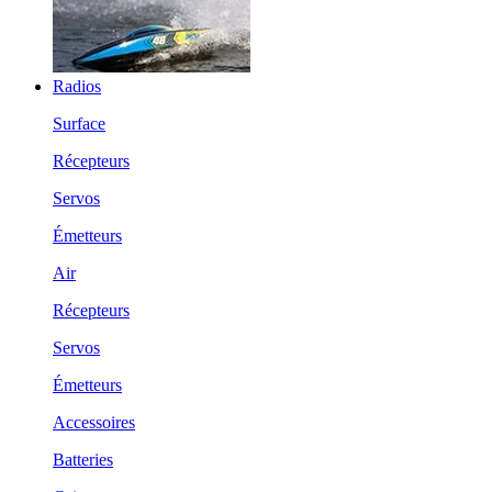
Radios
Surface
Récepteurs
Servos
Émetteurs
Air
Récepteurs
Servos
Émetteurs
Accessoires
Batteries