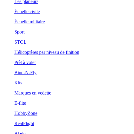
Les planeurs
Échelle civile
Échelle militaire
Sport
STOL
Hélicoptères par niveau de finition
Prêt à voler
Bind-N-Fly
Kits
Marques en vedette
E-flite
HobbyZone
RealFlight
Blade