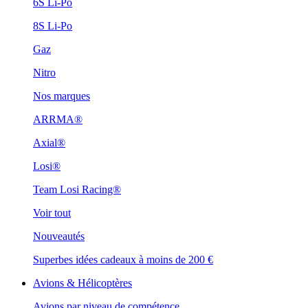
6S Li-Po
8S Li-Po
Gaz
Nitro
Nos marques
ARRMA®
Axial®
Losi®
Team Losi Racing®
Voir tout
Nouveautés
Superbes idées cadeaux à moins de 200 €
Avions & Hélicoptères
Avions par niveau de compétence