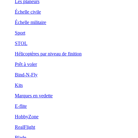
Les planeurs
Échelle civile
Échelle militaire
Sport
STOL
Hélicoptères par niveau de finition
Prêt à voler
Bind-N-Fly
Kits
Marques en vedette
E-flite
HobbyZone
RealFlight
Blade