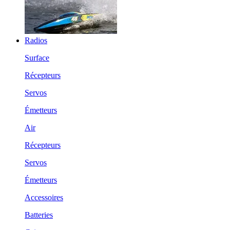
Radios
Surface
Récepteurs
Servos
Émetteurs
Air
Récepteurs
Servos
Émetteurs
Accessoires
Batteries