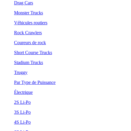
Drag Cars
Monster Trucks
Véhicules routiers
Rock Crawlers
Coureurs de rock
Short Course Trucks
Stadium Trucks
Truggy
Par Type de Puissance
Électrique
2S Li-Po
3S Li-Po
4S Li-Po