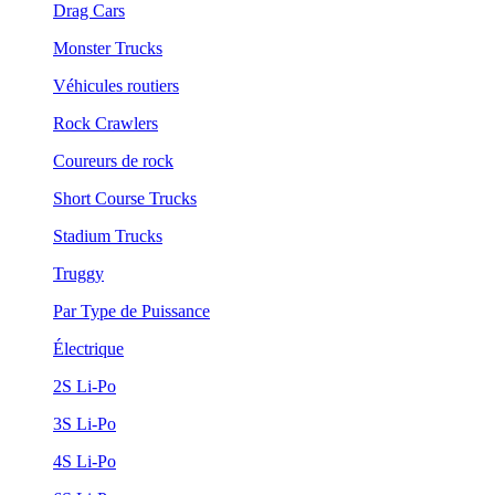
Drag Cars
Monster Trucks
Véhicules routiers
Rock Crawlers
Coureurs de rock
Short Course Trucks
Stadium Trucks
Truggy
Par Type de Puissance
Électrique
2S Li-Po
3S Li-Po
4S Li-Po