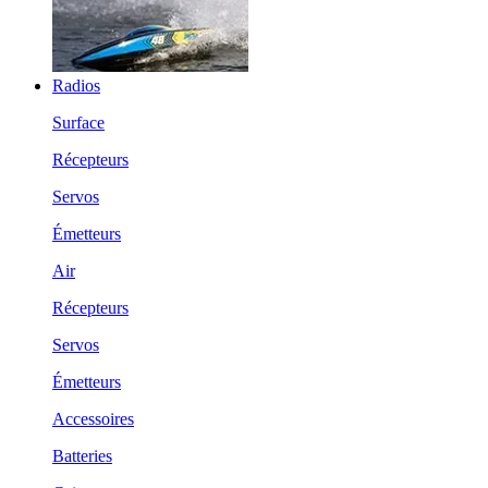
Radios
Surface
Récepteurs
Servos
Émetteurs
Air
Récepteurs
Servos
Émetteurs
Accessoires
Batteries