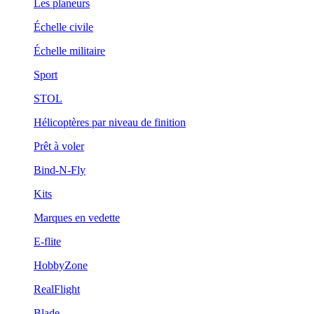
Les planeurs
Échelle civile
Échelle militaire
Sport
STOL
Hélicoptères par niveau de finition
Prêt à voler
Bind-N-Fly
Kits
Marques en vedette
E-flite
HobbyZone
RealFlight
Blade