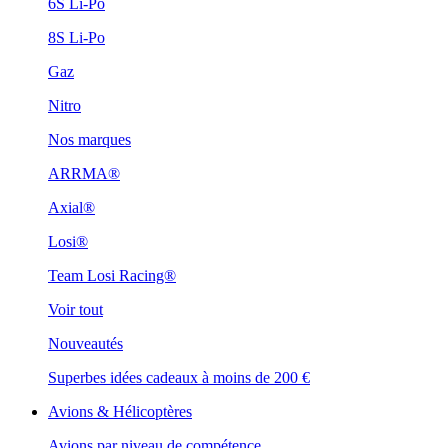
6S Li-Po
8S Li-Po
Gaz
Nitro
Nos marques
ARRMA®
Axial®
Losi®
Team Losi Racing®
Voir tout
Nouveautés
Superbes idées cadeaux à moins de 200 €
Avions & Hélicoptères
Avions par niveau de compétence