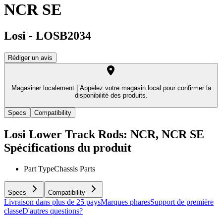
NCR SE
Losi
-
LOSB2034
Rédiger un avis
Magasiner localement |
Appelez votre magasin local pour confirmer la
disponibilité des produits.
Specs
Compatibility
Losi Lower Track Rods: NCR, NCR SE
Spécifications du produit
Part Type
Chassis Parts
Specs
Compatibility
Livraison dans plus de 25 pays
Marques phares
Support de première
classe
D'autres questions?