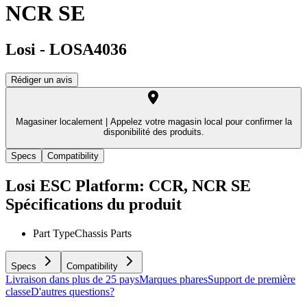
NCR SE
Losi
-
LOSA4036
Rédiger un avis
Magasiner localement |
Appelez votre magasin local pour confirmer la
disponibilité des produits.
Specs
Compatibility
Losi ESC Platform: CCR, NCR SE
Spécifications du produit
Part Type
Chassis Parts
Specs
Compatibility
Livraison dans plus de 25 pays
Marques phares
Support de première
classe
D'autres questions?