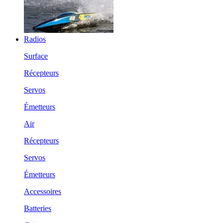
Radios
Surface
Récepteurs
Servos
Émetteurs
Air
Récepteurs
Servos
Émetteurs
Accessoires
Batteries