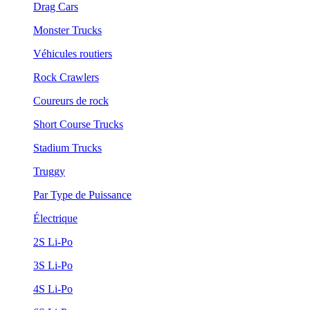
Drag Cars
Monster Trucks
Véhicules routiers
Rock Crawlers
Coureurs de rock
Short Course Trucks
Stadium Trucks
Truggy
Par Type de Puissance
Électrique
2S Li-Po
3S Li-Po
4S Li-Po