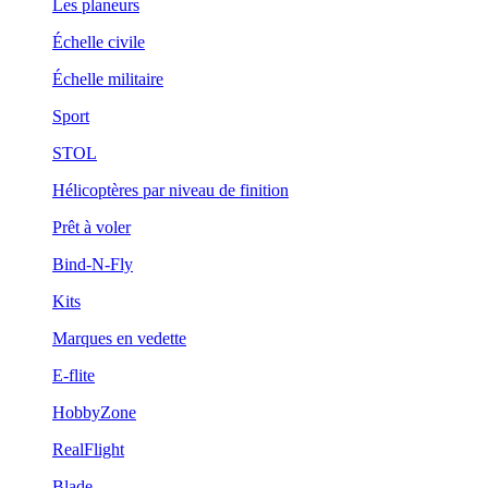
Les planeurs
Échelle civile
Échelle militaire
Sport
STOL
Hélicoptères par niveau de finition
Prêt à voler
Bind-N-Fly
Kits
Marques en vedette
E-flite
HobbyZone
RealFlight
Blade