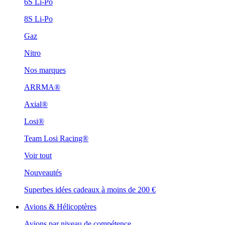
6S Li-Po
8S Li-Po
Gaz
Nitro
Nos marques
ARRMA®
Axial®
Losi®
Team Losi Racing®
Voir tout
Nouveautés
Superbes idées cadeaux à moins de 200 €
Avions & Hélicoptères
Avions par niveau de compétence