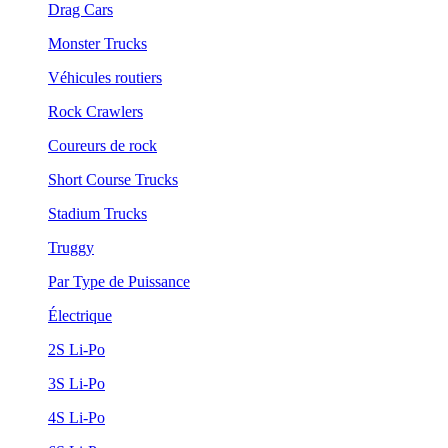
Drag Cars
Monster Trucks
Véhicules routiers
Rock Crawlers
Coureurs de rock
Short Course Trucks
Stadium Trucks
Truggy
Par Type de Puissance
Électrique
2S Li-Po
3S Li-Po
4S Li-Po