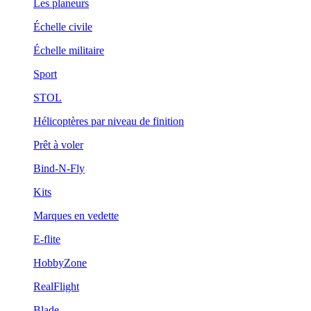
Les planeurs
Échelle civile
Échelle militaire
Sport
STOL
Hélicoptères par niveau de finition
Prêt à voler
Bind-N-Fly
Kits
Marques en vedette
E-flite
HobbyZone
RealFlight
Blade