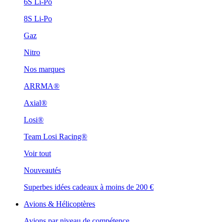
6S Li-Po
8S Li-Po
Gaz
Nitro
Nos marques
ARRMA®
Axial®
Losi®
Team Losi Racing®
Voir tout
Nouveautés
Superbes idées cadeaux à moins de 200 €
Avions & Hélicoptères
Avions par niveau de compétence