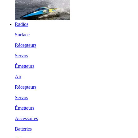
Radios
Surface
Récepteurs
Servos
Émetteurs
Air
Récepteurs
Servos
Émetteurs
Accessoires
Batteries