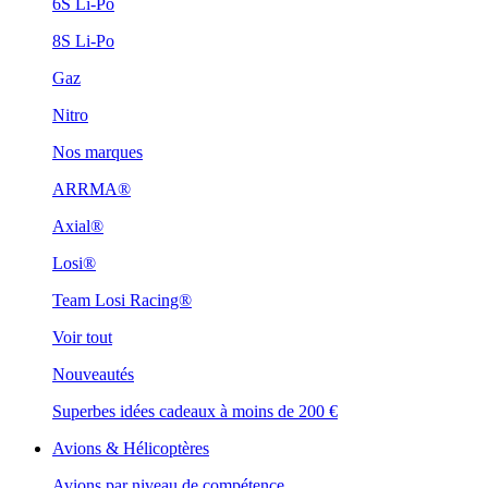
6S Li-Po
8S Li-Po
Gaz
Nitro
Nos marques
ARRMA®
Axial®
Losi®
Team Losi Racing®
Voir tout
Nouveautés
Superbes idées cadeaux à moins de 200 €
Avions & Hélicoptères
Avions par niveau de compétence