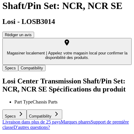
Shaft/Pin Set: NCR, NCR SE
Losi
-
LOSB3014
Rédiger un avis
Magasiner localement |
Appelez votre magasin local pour confirmer la
disponibilité des produits.
Specs
Compatibility
Losi Center Transmission Shaft/Pin Set:
NCR, NCR SE
Spécifications du produit
Part Type
Chassis Parts
Specs
Compatibility
Livraison dans plus de 25 pays
Marques phares
Support de première
classe
D'autres questions?