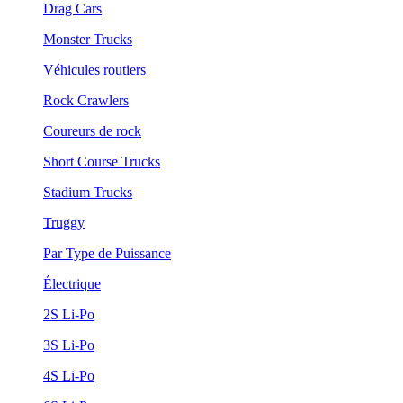
Drag Cars
Monster Trucks
Véhicules routiers
Rock Crawlers
Coureurs de rock
Short Course Trucks
Stadium Trucks
Truggy
Par Type de Puissance
Électrique
2S Li-Po
3S Li-Po
4S Li-Po