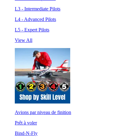
L3 - Intermediate Pilots
L4 - Advanced Pilots
L5 - Expert Pilots
View All
Avions par niveau de finition
Prêt à voler
Bind-N-Fly