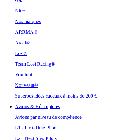
Gaz
Nitro
Nos marques
ARRMA®
Axial®
Losi®
Team Losi Racing®
Voir tout
Nouveautés
Superbes idées cadeaux à moins de 200 €
Avions & Hélicoptères
Avions par niveau de compétence
L1 - First-Time Pilots
L2 - Next Step Pilots