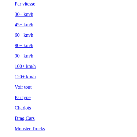
Par vitesse
30+ km/h
45+ km/h
60+ km/h
80+ km/h
90+ km/h
100+ km/h
120+ km/h
Voir tout
Par type
Chariots
Drag Cars
Monster Trucks