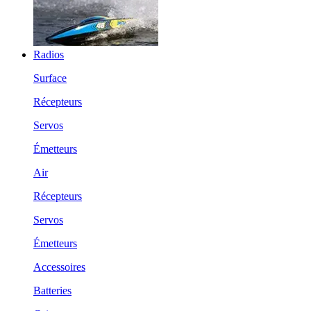
Radios
Surface
Récepteurs
Servos
Émetteurs
Air
Récepteurs
Servos
Émetteurs
Accessoires
Batteries