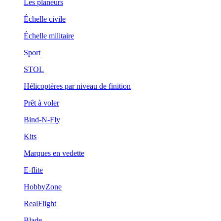
Les planeurs
Échelle civile
Échelle militaire
Sport
STOL
Hélicoptères par niveau de finition
Prêt à voler
Bind-N-Fly
Kits
Marques en vedette
E-flite
HobbyZone
RealFlight
Blade