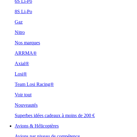
6S Li-Po
8S Li-Po
Gaz
Nitro
Nos marques
ARRMA®
Axial®
Losi®
Team Losi Racing®
Voir tout
Nouveautés
Superbes idées cadeaux à moins de 200 €
Avions & Hélicoptères
Avions par niveau de compétence