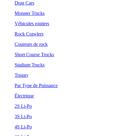
Drag Cars
Monster Trucks
Véhicules routiers
Rock Crawlers
Coureurs de rock
Short Course Trucks
Stadium Trucks
Truggy
Par Type de Puissance
Électrique
2S Li-Po
3S Li-Po
4S Li-Po