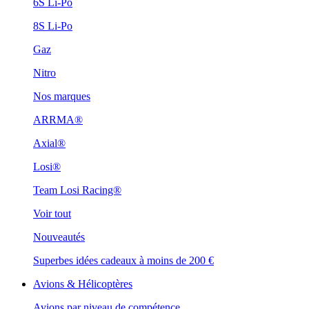
6S Li-Po
8S Li-Po
Gaz
Nitro
Nos marques
ARRMA®
Axial®
Losi®
Team Losi Racing®
Voir tout
Nouveautés
Superbes idées cadeaux à moins de 200 €
Avions & Hélicoptères
Avions par niveau de compétence