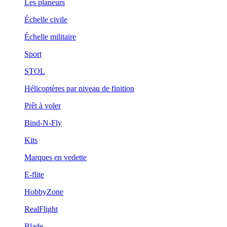
Les planeurs
Échelle civile
Échelle militaire
Sport
STOL
Hélicoptères par niveau de finition
Prêt à voler
Bind-N-Fly
Kits
Marques en vedette
E-flite
HobbyZone
RealFlight
Blade