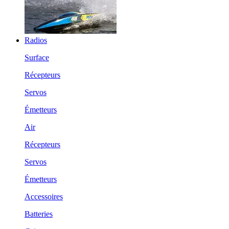
Radios
Surface
Récepteurs
Servos
Émetteurs
Air
Récepteurs
Servos
Émetteurs
Accessoires
Batteries