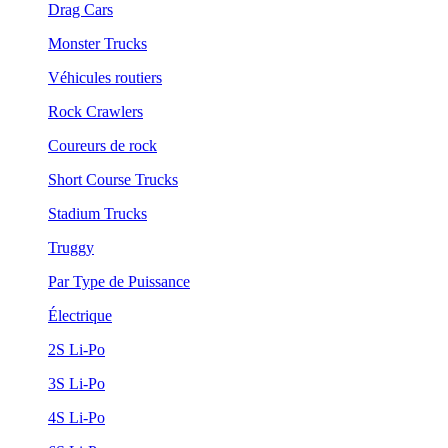
Drag Cars
Monster Trucks
Véhicules routiers
Rock Crawlers
Coureurs de rock
Short Course Trucks
Stadium Trucks
Truggy
Par Type de Puissance
Électrique
2S Li-Po
3S Li-Po
4S Li-Po