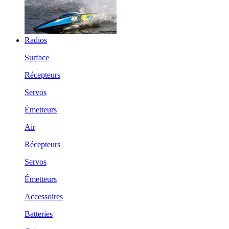
Radios
Surface
Récepteurs
Servos
Émetteurs
Air
Récepteurs
Servos
Émetteurs
Accessoires
Batteries