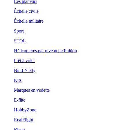
Les planeurs
Échelle civile
Échelle militaire
Sport
STOL
Hélicoptères par niveau de finition
Prêt à voler
Bind-N-Fly
Kits
Marques en vedette
E-flite
HobbyZone
RealFlight
Blade