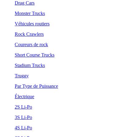
Drag Cars
Monster Trucks
Véhicules routiers
Rock Crawlers
Coureurs de rock
Short Course Trucks
Stadium Trucks
Truggy
Par Type de Puissance
Électrique
2S Li-Po
3S Li-Po
4S Li-Po