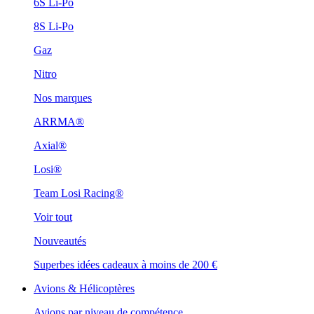
6S Li-Po
8S Li-Po
Gaz
Nitro
Nos marques
ARRMA®
Axial®
Losi®
Team Losi Racing®
Voir tout
Nouveautés
Superbes idées cadeaux à moins de 200 €
Avions & Hélicoptères
Avions par niveau de compétence