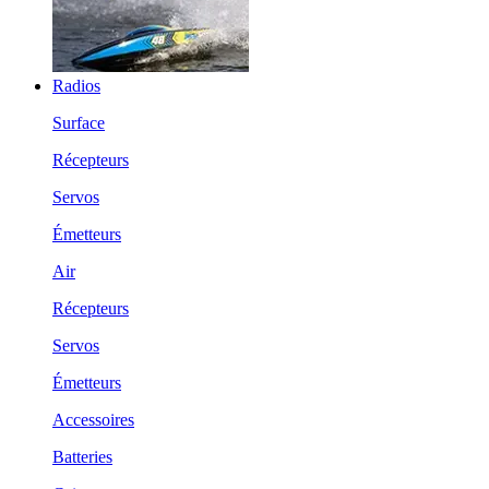
Radios
Surface
Récepteurs
Servos
Émetteurs
Air
Récepteurs
Servos
Émetteurs
Accessoires
Batteries