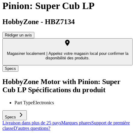
Pinion: Super Cub LP
HobbyZone
-
HBZ7134
Rédiger un avis
Magasiner localement |
Appelez votre magasin local pour confirmer la
disponibilité des produits.
Specs
HobbyZone Motor with Pinion: Super
Cub LP
Spécifications du produit
Part Type
Electronics
Specs
Livraison dans plus de 25 pays
Marques phares
Support de première
classe
D'autres questions?