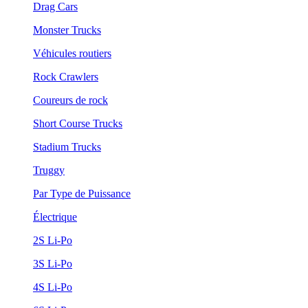
Drag Cars
Monster Trucks
Véhicules routiers
Rock Crawlers
Coureurs de rock
Short Course Trucks
Stadium Trucks
Truggy
Par Type de Puissance
Électrique
2S Li-Po
3S Li-Po
4S Li-Po