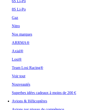
6S Li-Po
8S Li-Po
Gaz
Nitro
Nos marques
ARRMA®
Axial®
Losi®
Team Losi Racing®
Voir tout
Nouveautés
Superbes idées cadeaux à moins de 200 €
Avions & Hélicoptères
Avions par niveau de compétence