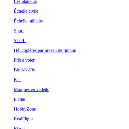
Les planeurs
Échelle civile
Échelle militaire
Sport
STOL
Hélicoptères par niveau de finition
Prêt à voler
Bind-N-Fly
Kits
Marques en vedette
E-flite
HobbyZone
RealFlight
Blade