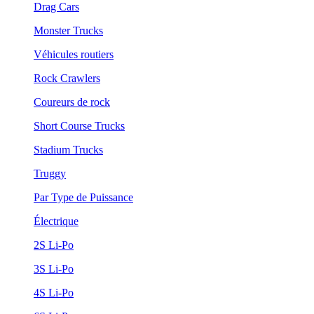
Drag Cars
Monster Trucks
Véhicules routiers
Rock Crawlers
Coureurs de rock
Short Course Trucks
Stadium Trucks
Truggy
Par Type de Puissance
Électrique
2S Li-Po
3S Li-Po
4S Li-Po