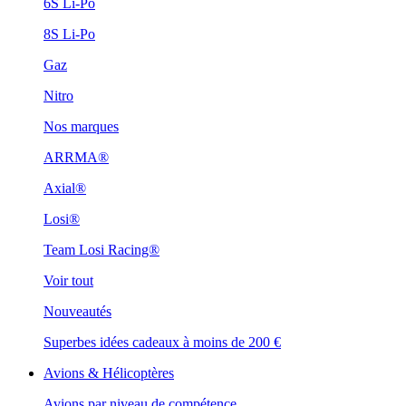
6S Li-Po
8S Li-Po
Gaz
Nitro
Nos marques
ARRMA®
Axial®
Losi®
Team Losi Racing®
Voir tout
Nouveautés
Superbes idées cadeaux à moins de 200 €
Avions & Hélicoptères
Avions par niveau de compétence