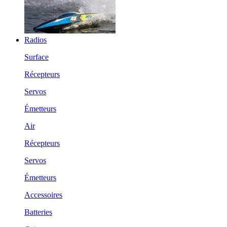
Radios
Surface
Récepteurs
Servos
Émetteurs
Air
Récepteurs
Servos
Émetteurs
Accessoires
Batteries