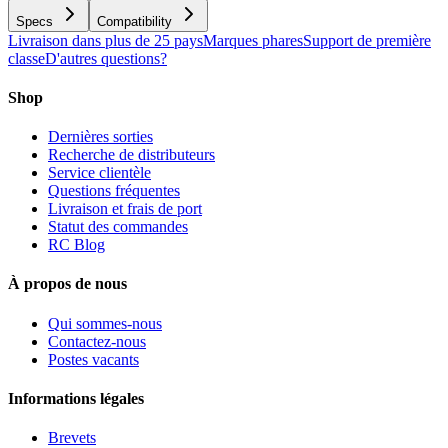
Specs
Compatibility
Livraison dans plus de 25 pays
Marques phares
Support de première
classe
D'autres questions?
Shop
Dernières sorties
Recherche de distributeurs
Service clientèle
Questions fréquentes
Livraison et frais de port
Statut des commandes
RC Blog
À propos de nous
Qui sommes-nous
Contactez-nous
Postes vacants
Informations légales
Brevets