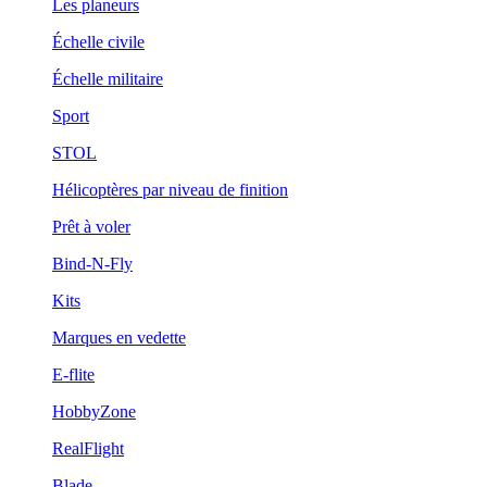
Les planeurs
Échelle civile
Échelle militaire
Sport
STOL
Hélicoptères par niveau de finition
Prêt à voler
Bind-N-Fly
Kits
Marques en vedette
E-flite
HobbyZone
RealFlight
Blade