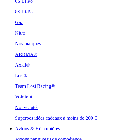
6S Li-Po
8S Li-Po
Gaz
Nitro
Nos marques
ARRMA®
Axial®
Losi®
Team Losi Racing®
Voir tout
Nouveautés
Superbes idées cadeaux à moins de 200 €
Avions & Hélicoptères
Avions par niveau de compétence