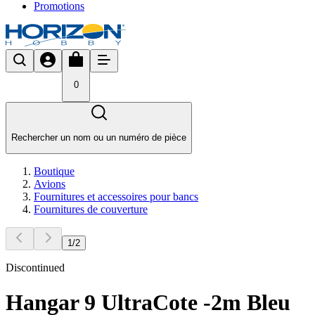
Promotions
0
Rechercher un nom ou un numéro de pièce
Boutique
Avions
Fournitures et accessoires pour bancs
Fournitures de couverture
1
/
2
Discontinued
Hangar 9 UltraCote -2m Bleu