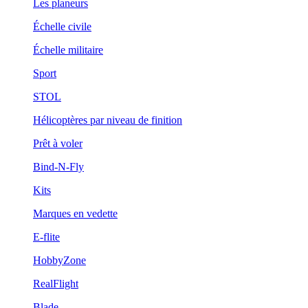
Les planeurs
Échelle civile
Échelle militaire
Sport
STOL
Hélicoptères par niveau de finition
Prêt à voler
Bind-N-Fly
Kits
Marques en vedette
E-flite
HobbyZone
RealFlight
Blade