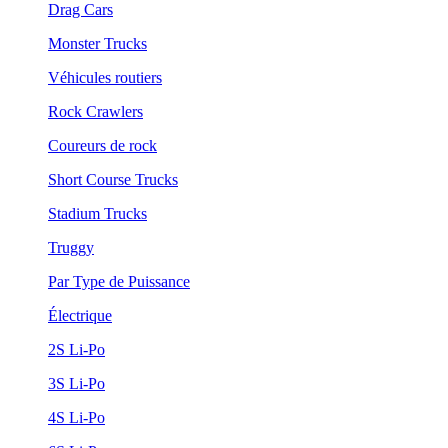
Drag Cars
Monster Trucks
Véhicules routiers
Rock Crawlers
Coureurs de rock
Short Course Trucks
Stadium Trucks
Truggy
Par Type de Puissance
Électrique
2S Li-Po
3S Li-Po
4S Li-Po