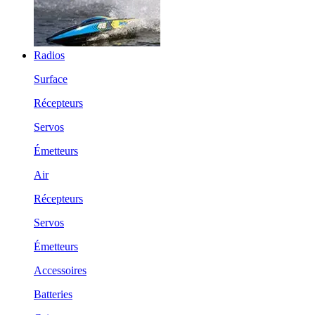
Radios
Surface
Récepteurs
Servos
Émetteurs
Air
Récepteurs
Servos
Émetteurs
Accessoires
Batteries