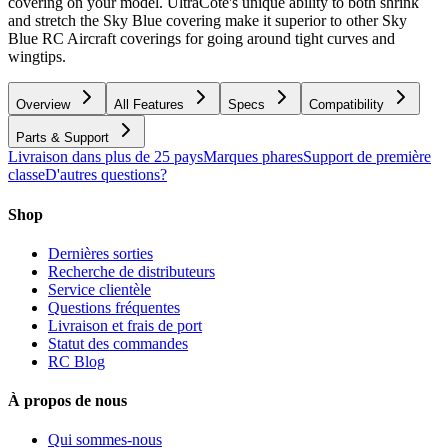
covering on your model. UltraCote's unique ability to both shrink
and stretch the Sky Blue covering make it superior to other Sky
Blue RC Aircraft coverings for going around tight curves and
wingtips.
Overview
All Features
Specs
Compatibility
Parts & Support
Livraison dans plus de 25 pays
Marques phares
Support de première
classe
D'autres questions?
Shop
Dernières sorties
Recherche de distributeurs
Service clientèle
Questions fréquentes
Livraison et frais de port
Statut des commandes
RC Blog
À propos de nous
Qui sommes-nous