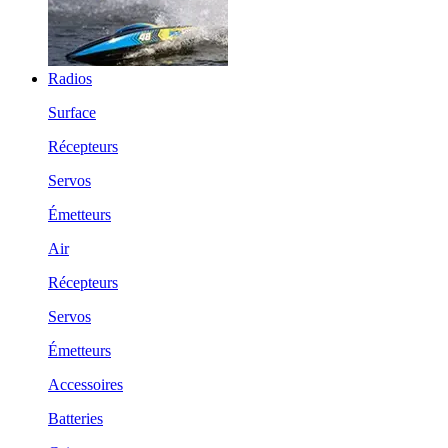
Radios
Surface
Récepteurs
Servos
Émetteurs
Air
Récepteurs
Servos
Émetteurs
Accessoires
Batteries