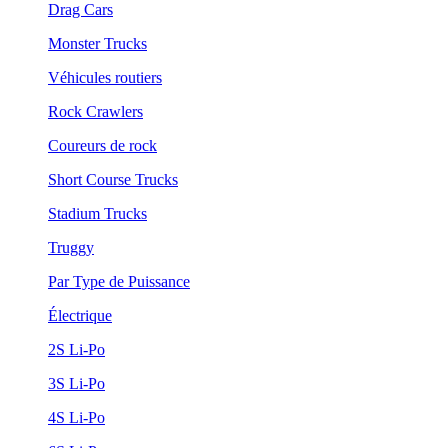
Drag Cars
Monster Trucks
Véhicules routiers
Rock Crawlers
Coureurs de rock
Short Course Trucks
Stadium Trucks
Truggy
Par Type de Puissance
Électrique
2S Li-Po
3S Li-Po
4S Li-Po