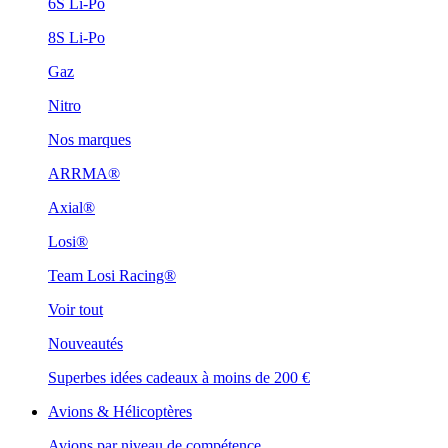
6S Li-Po
8S Li-Po
Gaz
Nitro
Nos marques
ARRMA®
Axial®
Losi®
Team Losi Racing®
Voir tout
Nouveautés
Superbes idées cadeaux à moins de 200 €
Avions & Hélicoptères
Avions par niveau de compétence