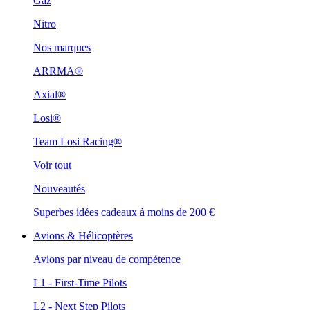
Gaz
Nitro
Nos marques
ARRMA®
Axial®
Losi®
Team Losi Racing®
Voir tout
Nouveautés
Superbes idées cadeaux à moins de 200 €
Avions & Hélicoptères
Avions par niveau de compétence
L1 - First-Time Pilots
L2 - Next Step Pilots