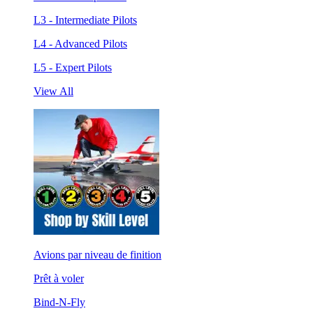
L3 - Intermediate Pilots
L4 - Advanced Pilots
L5 - Expert Pilots
View All
Avions par niveau de finition
Prêt à voler
Bind-N-Fly