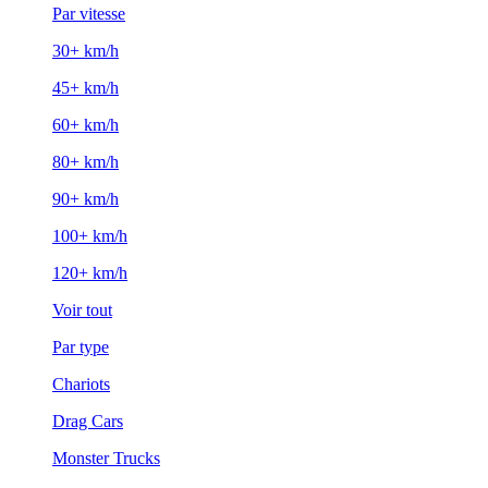
Par vitesse
30+ km/h
45+ km/h
60+ km/h
80+ km/h
90+ km/h
100+ km/h
120+ km/h
Voir tout
Par type
Chariots
Drag Cars
Monster Trucks