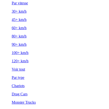
Par vitesse
30+ km/h
45+ km/h
60+ km/h
80+ km/h
90+ km/h
100+ km/h
120+ km/h
Voir tout
Par type
Chariots
Drag Cars
Monster Trucks