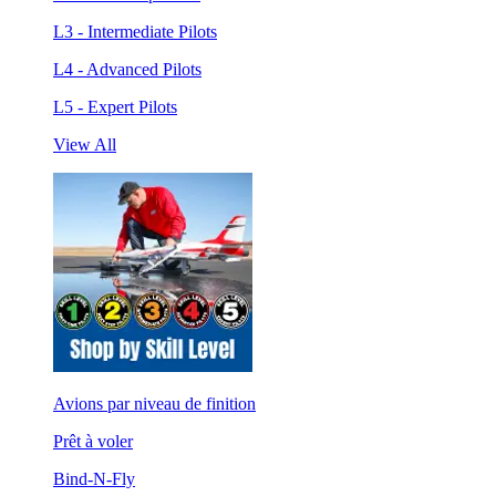
L3 - Intermediate Pilots
L4 - Advanced Pilots
L5 - Expert Pilots
View All
Avions par niveau de finition
Prêt à voler
Bind-N-Fly