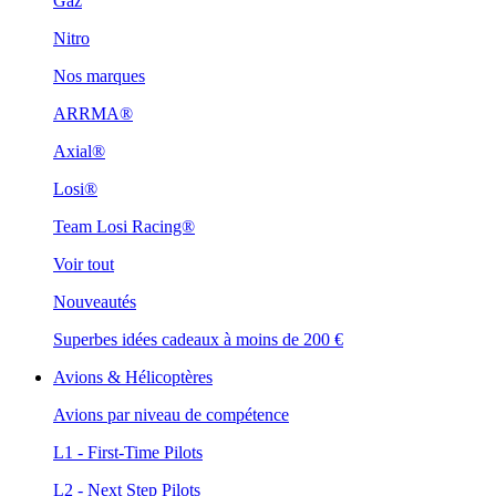
Gaz
Nitro
Nos marques
ARRMA®
Axial®
Losi®
Team Losi Racing®
Voir tout
Nouveautés
Superbes idées cadeaux à moins de 200 €
Avions & Hélicoptères
Avions par niveau de compétence
L1 - First-Time Pilots
L2 - Next Step Pilots