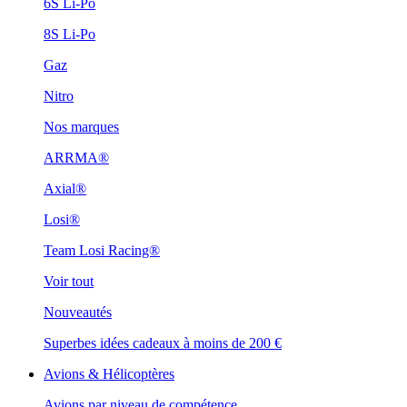
6S Li-Po
8S Li-Po
Gaz
Nitro
Nos marques
ARRMA®
Axial®
Losi®
Team Losi Racing®
Voir tout
Nouveautés
Superbes idées cadeaux à moins de 200 €
Avions & Hélicoptères
Avions par niveau de compétence