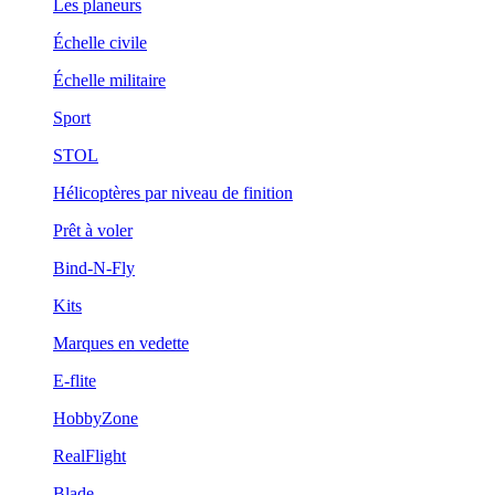
Les planeurs
Échelle civile
Échelle militaire
Sport
STOL
Hélicoptères par niveau de finition
Prêt à voler
Bind-N-Fly
Kits
Marques en vedette
E-flite
HobbyZone
RealFlight
Blade