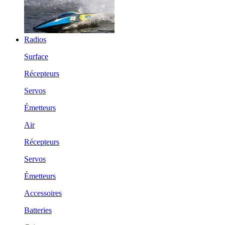
Radios
Surface
Récepteurs
Servos
Émetteurs
Air
Récepteurs
Servos
Émetteurs
Accessoires
Batteries