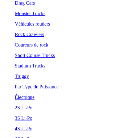
Drag Cars
Monster Trucks
Véhicules routiers
Rock Crawlers
Coureurs de rock
Short Course Trucks
Stadium Trucks
Truggy
Par Type de Puissance
Électrique
2S Li-Po
3S Li-Po
4S Li-Po