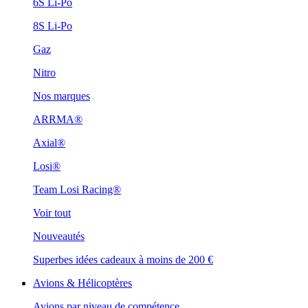
6S Li-Po
8S Li-Po
Gaz
Nitro
Nos marques
ARRMA®
Axial®
Losi®
Team Losi Racing®
Voir tout
Nouveautés
Superbes idées cadeaux à moins de 200 €
Avions & Hélicoptères
Avions par niveau de compétence