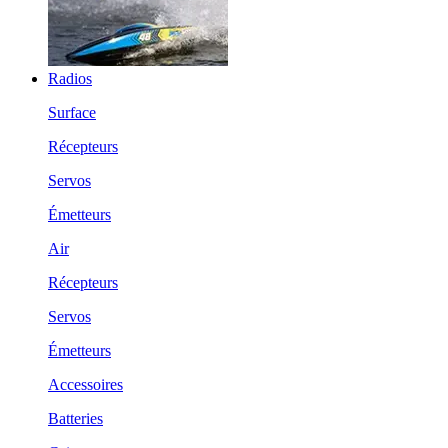
Radios
Surface
Récepteurs
Servos
Émetteurs
Air
Récepteurs
Servos
Émetteurs
Accessoires
Batteries