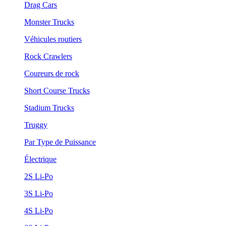
Drag Cars
Monster Trucks
Véhicules routiers
Rock Crawlers
Coureurs de rock
Short Course Trucks
Stadium Trucks
Truggy
Par Type de Puissance
Électrique
2S Li-Po
3S Li-Po
4S Li-Po