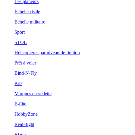
Les planeurs
Échelle civile
Échelle militaire
Sport
STOL
Hélicoptères par niveau de finition
Prêt à voler
Bind-N-Fly
Kits
Marques en vedette
E-flite
HobbyZone
RealFlight
Blade