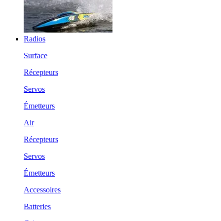
Radios
Surface
Récepteurs
Servos
Émetteurs
Air
Récepteurs
Servos
Émetteurs
Accessoires
Batteries