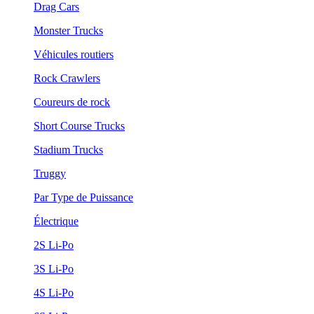
Drag Cars
Monster Trucks
Véhicules routiers
Rock Crawlers
Coureurs de rock
Short Course Trucks
Stadium Trucks
Truggy
Par Type de Puissance
Électrique
2S Li-Po
3S Li-Po
4S Li-Po