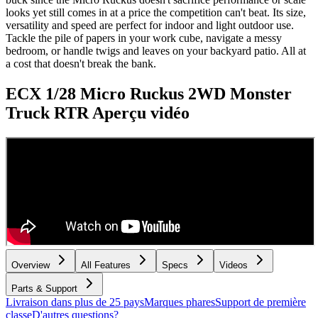
looks yet still comes in at a price the competition can't beat. Its size,
versatility and speed are perfect for indoor and light outdoor use.
Tackle the pile of papers in your work cube, navigate a messy
bedroom, or handle twigs and leaves on your backyard patio. All at
a cost that doesn't break the bank.
ECX 1/28 Micro Ruckus 2WD Monster
Truck RTR
Aperçu vidéo
Overview
All Features
Specs
Videos
Parts & Support
Livraison dans plus de 25 pays
Marques phares
Support de première
classe
D'autres questions?