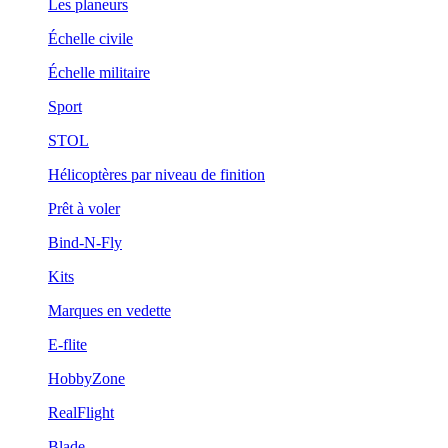
Les planeurs
Échelle civile
Échelle militaire
Sport
STOL
Hélicoptères par niveau de finition
Prêt à voler
Bind-N-Fly
Kits
Marques en vedette
E-flite
HobbyZone
RealFlight
Blade