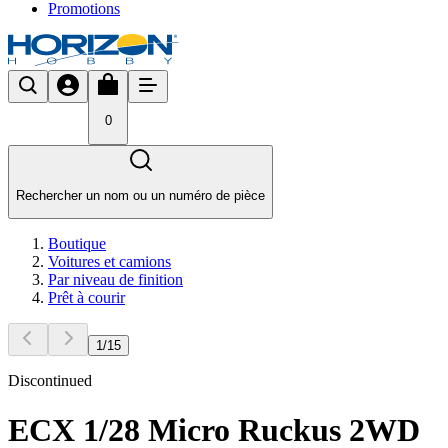
Promotions
0
Rechercher un nom ou un numéro de pièce
Boutique
Voitures et camions
Par niveau de finition
Prêt à courir
1
/
15
Discontinued
ECX 1/28 Micro Ruckus 2WD