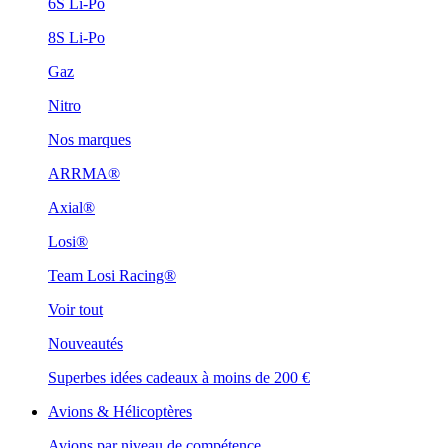
6S Li-Po
8S Li-Po
Gaz
Nitro
Nos marques
ARRMA®
Axial®
Losi®
Team Losi Racing®
Voir tout
Nouveautés
Superbes idées cadeaux à moins de 200 €
Avions & Hélicoptères
Avions par niveau de compétence