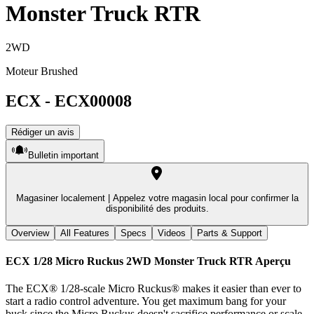
Monster Truck RTR
2WD
Moteur Brushed
ECX
-
ECX00008
Rédiger un avis
Bulletin important
Magasiner localement |
Appelez votre magasin local pour confirmer la
disponibilité des produits.
Overview
All Features
Specs
Videos
Parts & Support
ECX 1/28 Micro Ruckus 2WD Monster Truck RTR
Aperçu
The ECX® 1/28-scale Micro Ruckus® makes it easier than ever to
start a radio control adventure. You get maximum bang for your
buck since the Micro Ruckus doesn't sacrifice performance or scale