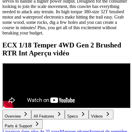
servos to handle a higher power output. Designed for the consumer
looking to join the scale movement, this crawler has everything
needed to attack any terrain. Its high torque 380-size 32T brushed
motor and waterproof electronics make hitting the trail easy. Grab
some wood, some rocks, dig a few holes and you can create a
course in minutes! Plus, you get all of this excitement without
breaking your budget.
ECX 1/18 Temper 4WD Gen 2 Brushed
RTR Int
Aperçu vidéo
Overview
All Features
Specs
Videos
Parts & Support
Livraison dans plus de 25 pays
Marques phares
Support de première