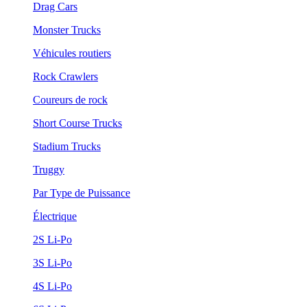
Drag Cars
Monster Trucks
Véhicules routiers
Rock Crawlers
Coureurs de rock
Short Course Trucks
Stadium Trucks
Truggy
Par Type de Puissance
Électrique
2S Li-Po
3S Li-Po
4S Li-Po