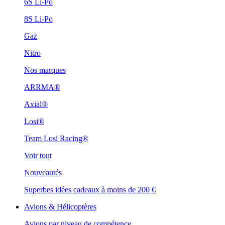
6S Li-Po
8S Li-Po
Gaz
Nitro
Nos marques
ARRMA®
Axial®
Losi®
Team Losi Racing®
Voir tout
Nouveautés
Superbes idées cadeaux à moins de 200 €
Avions & Hélicoptères
Avions par niveau de compétence