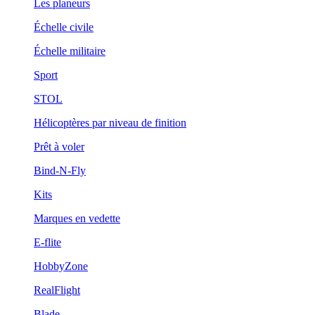
Les planeurs
Échelle civile
Échelle militaire
Sport
STOL
Hélicoptères par niveau de finition
Prêt à voler
Bind-N-Fly
Kits
Marques en vedette
E-flite
HobbyZone
RealFlight
Blade