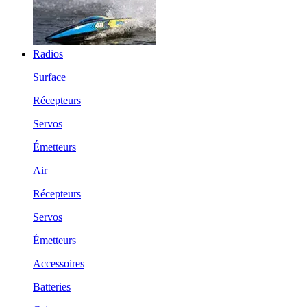
Radios
Surface
Récepteurs
Servos
Émetteurs
Air
Récepteurs
Servos
Émetteurs
Accessoires
Batteries