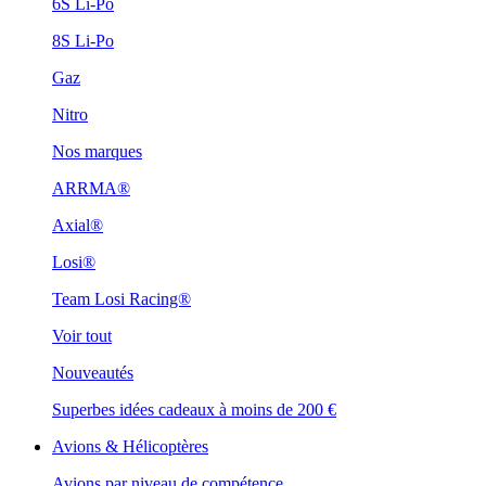
6S Li-Po
8S Li-Po
Gaz
Nitro
Nos marques
ARRMA®
Axial®
Losi®
Team Losi Racing®
Voir tout
Nouveautés
Superbes idées cadeaux à moins de 200 €
Avions & Hélicoptères
Avions par niveau de compétence