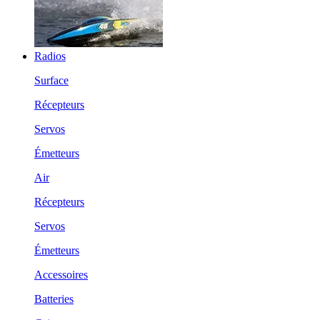
Radios
Surface
Récepteurs
Servos
Émetteurs
Air
Récepteurs
Servos
Émetteurs
Accessoires
Batteries