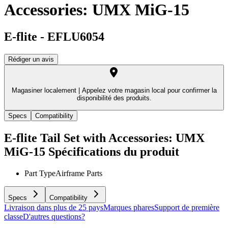
Accessories: UMX MiG-15
E-flite
-
EFLU6054
Rédiger un avis
Magasiner localement |
Appelez votre magasin local pour confirmer la
disponibilité des produits.
Specs
Compatibility
E-flite Tail Set with Accessories: UMX
MiG-15
Spécifications du produit
Part Type
Airframe Parts
Specs
Compatibility
Livraison dans plus de 25 pays
Marques phares
Support de première
classe
D'autres questions?