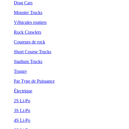
Drag Cars
Monster Trucks
Véhicules routiers
Rock Crawlers
Coureurs de rock
Short Course Trucks
Stadium Trucks
Truggy
Par Type de Puissance
Électrique
2S Li-Po
3S Li-Po
4S Li-Po