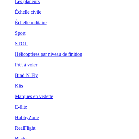
Les planeurs
Échelle civile
Échelle militaire
Sport
STOL
Hélicoptères par niveau de finition
Prêt à voler
Bind-N-Fly
Kits
Marques en vedette
E-flite
HobbyZone
RealFlight
Blade