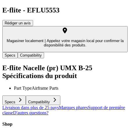
E-flite
-
EFLU5553
Rédiger un avis
Magasiner localement |
Appelez votre magasin local pour confirmer la
disponibilité des produits.
Specs
Compatibility
E-flite Nacelle (pr) UMX B-25
Spécifications du produit
Part Type
Airframe Parts
Specs
Compatibility
Livraison dans plus de 25 pays
Marques phares
Support de première
classe
D'autres questions?
Shop