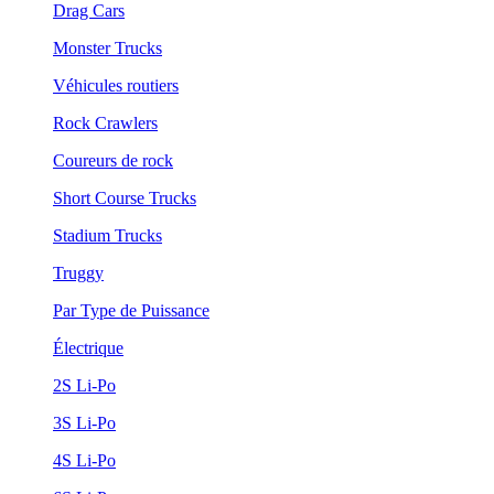
Drag Cars
Monster Trucks
Véhicules routiers
Rock Crawlers
Coureurs de rock
Short Course Trucks
Stadium Trucks
Truggy
Par Type de Puissance
Électrique
2S Li-Po
3S Li-Po
4S Li-Po