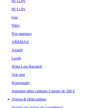
6S Li-Po
8S Li-Po
Gaz
Nitro
Nos marques
ARRMA®
Axial®
Losi®
Team Losi Racing®
Voir tout
Nouveautés
Superbes idées cadeaux à moins de 200 €
Avions & Hélicoptères
Avions par niveau de compétence