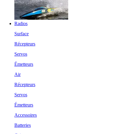
Radios
Surface
Récepteurs
Servos
Émetteurs
Air
Récepteurs
Servos
Émetteurs
Accessoires
Batteries