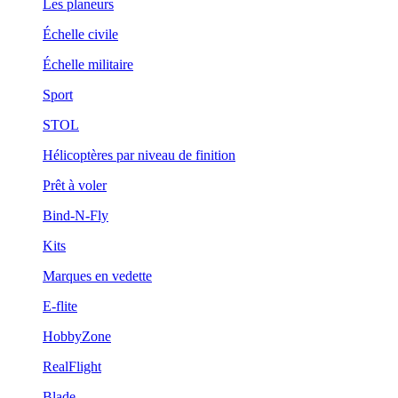
Les planeurs
Échelle civile
Échelle militaire
Sport
STOL
Hélicoptères par niveau de finition
Prêt à voler
Bind-N-Fly
Kits
Marques en vedette
E-flite
HobbyZone
RealFlight
Blade