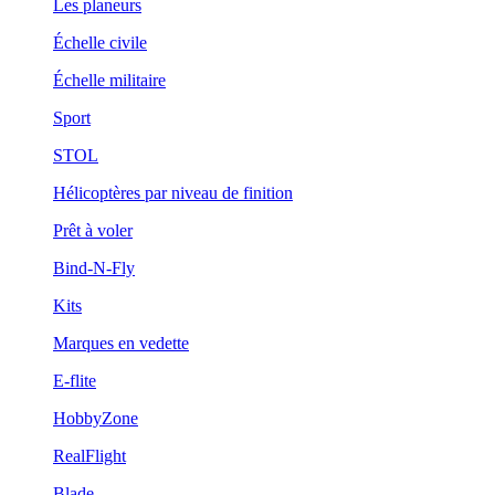
Les planeurs
Échelle civile
Échelle militaire
Sport
STOL
Hélicoptères par niveau de finition
Prêt à voler
Bind-N-Fly
Kits
Marques en vedette
E-flite
HobbyZone
RealFlight
Blade