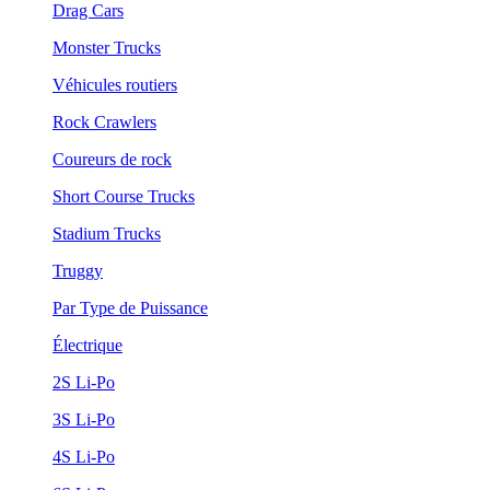
Drag Cars
Monster Trucks
Véhicules routiers
Rock Crawlers
Coureurs de rock
Short Course Trucks
Stadium Trucks
Truggy
Par Type de Puissance
Électrique
2S Li-Po
3S Li-Po
4S Li-Po