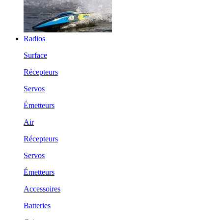
Radios
Surface
Récepteurs
Servos
Émetteurs
Air
Récepteurs
Servos
Émetteurs
Accessoires
Batteries