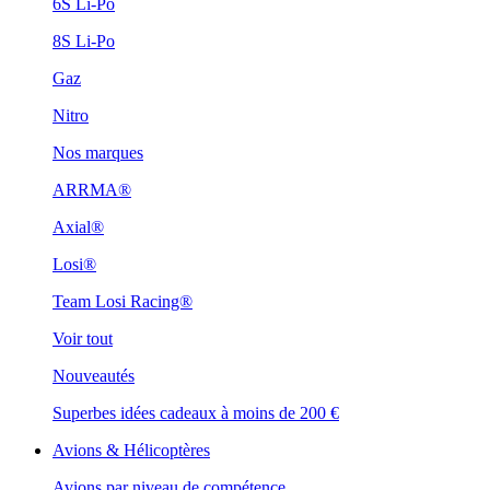
6S Li-Po
8S Li-Po
Gaz
Nitro
Nos marques
ARRMA®
Axial®
Losi®
Team Losi Racing®
Voir tout
Nouveautés
Superbes idées cadeaux à moins de 200 €
Avions & Hélicoptères
Avions par niveau de compétence