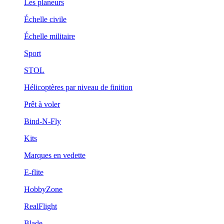
Les planeurs
Échelle civile
Échelle militaire
Sport
STOL
Hélicoptères par niveau de finition
Prêt à voler
Bind-N-Fly
Kits
Marques en vedette
E-flite
HobbyZone
RealFlight
Blade