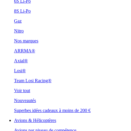
6S Li-Po
8S Li-Po
Gaz
Nitro
Nos marques
ARRMA®
Axial®
Losi®
Team Losi Racing®
Voir tout
Nouveautés
Superbes idées cadeaux à moins de 200 €
Avions & Hélicoptères
Avions par niveau de compétence