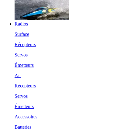
Radios
Surface
Récepteurs
Servos
Émetteurs
Air
Récepteurs
Servos
Émetteurs
Accessoires
Batteries