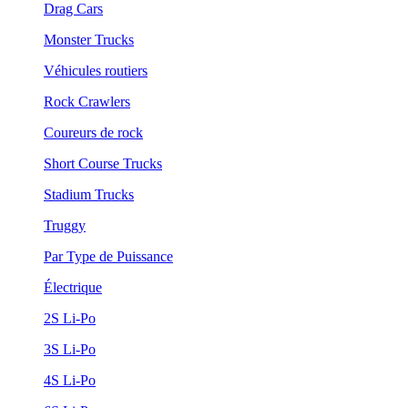
Drag Cars
Monster Trucks
Véhicules routiers
Rock Crawlers
Coureurs de rock
Short Course Trucks
Stadium Trucks
Truggy
Par Type de Puissance
Électrique
2S Li-Po
3S Li-Po
4S Li-Po