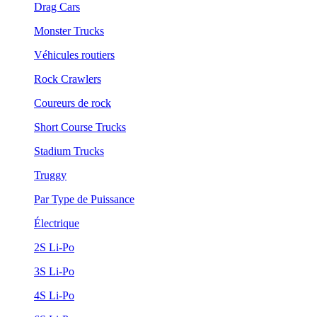
Drag Cars
Monster Trucks
Véhicules routiers
Rock Crawlers
Coureurs de rock
Short Course Trucks
Stadium Trucks
Truggy
Par Type de Puissance
Électrique
2S Li-Po
3S Li-Po
4S Li-Po