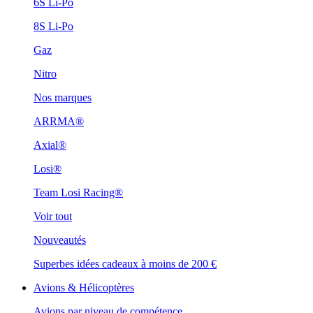
6S Li-Po
8S Li-Po
Gaz
Nitro
Nos marques
ARRMA®
Axial®
Losi®
Team Losi Racing®
Voir tout
Nouveautés
Superbes idées cadeaux à moins de 200 €
Avions & Hélicoptères
Avions par niveau de compétence