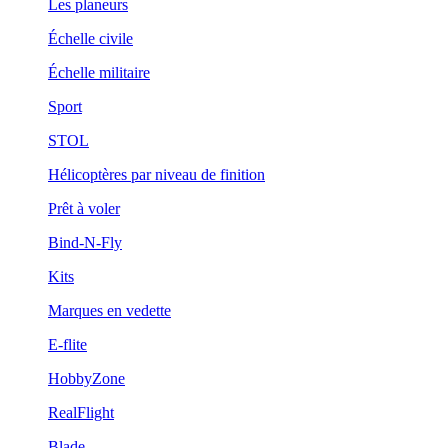
Les planeurs
Échelle civile
Échelle militaire
Sport
STOL
Hélicoptères par niveau de finition
Prêt à voler
Bind-N-Fly
Kits
Marques en vedette
E-flite
HobbyZone
RealFlight
Blade