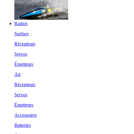
Radios
Surface
Récepteurs
Servos
Émetteurs
Air
Récepteurs
Servos
Émetteurs
Accessoires
Batteries