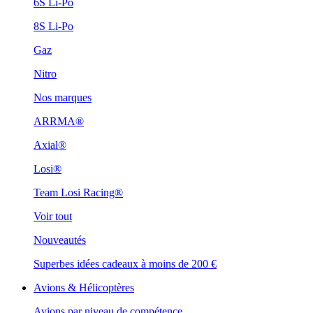
6S Li-Po
8S Li-Po
Gaz
Nitro
Nos marques
ARRMA®
Axial®
Losi®
Team Losi Racing®
Voir tout
Nouveautés
Superbes idées cadeaux à moins de 200 €
Avions & Hélicoptères
Avions par niveau de compétence