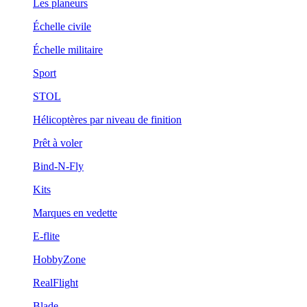
Les planeurs
Échelle civile
Échelle militaire
Sport
STOL
Hélicoptères par niveau de finition
Prêt à voler
Bind-N-Fly
Kits
Marques en vedette
E-flite
HobbyZone
RealFlight
Blade