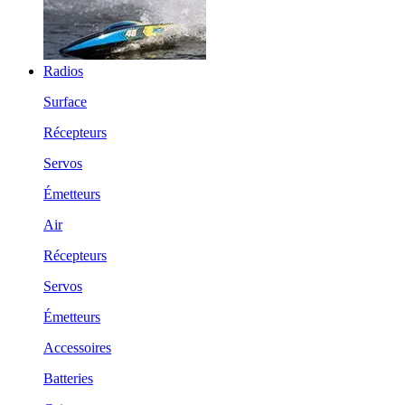
Radios
Surface
Récepteurs
Servos
Émetteurs
Air
Récepteurs
Servos
Émetteurs
Accessoires
Batteries