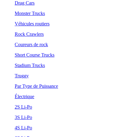
Drag Cars
Monster Trucks
Véhicules routiers
Rock Crawlers
Coureurs de rock
Short Course Trucks
Stadium Trucks
Truggy
Par Type de Puissance
Électrique
2S Li-Po
3S Li-Po
4S Li-Po