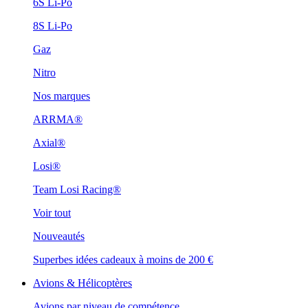
6S Li-Po
8S Li-Po
Gaz
Nitro
Nos marques
ARRMA®
Axial®
Losi®
Team Losi Racing®
Voir tout
Nouveautés
Superbes idées cadeaux à moins de 200 €
Avions & Hélicoptères
Avions par niveau de compétence