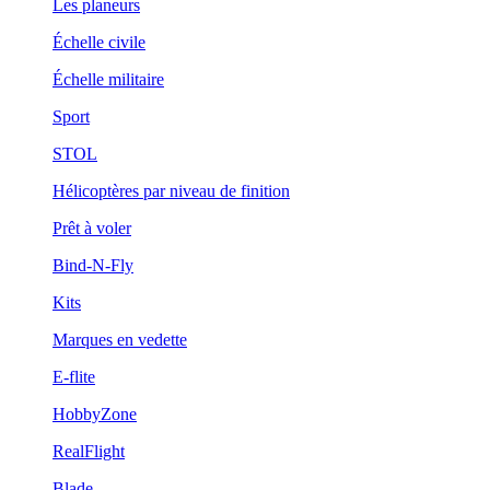
Les planeurs
Échelle civile
Échelle militaire
Sport
STOL
Hélicoptères par niveau de finition
Prêt à voler
Bind-N-Fly
Kits
Marques en vedette
E-flite
HobbyZone
RealFlight
Blade