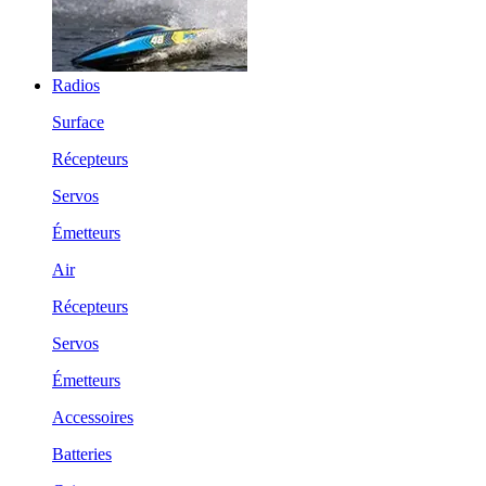
Radios
Surface
Récepteurs
Servos
Émetteurs
Air
Récepteurs
Servos
Émetteurs
Accessoires
Batteries