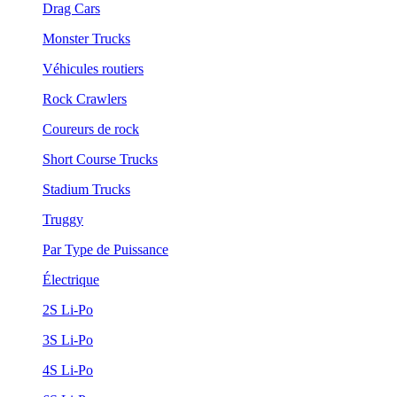
Drag Cars
Monster Trucks
Véhicules routiers
Rock Crawlers
Coureurs de rock
Short Course Trucks
Stadium Trucks
Truggy
Par Type de Puissance
Électrique
2S Li-Po
3S Li-Po
4S Li-Po