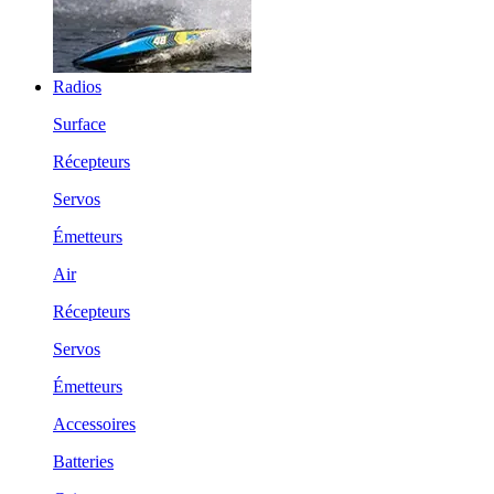
Radios
Surface
Récepteurs
Servos
Émetteurs
Air
Récepteurs
Servos
Émetteurs
Accessoires
Batteries