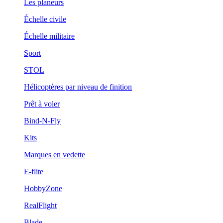
Les planeurs
Échelle civile
Échelle militaire
Sport
STOL
Hélicoptères par niveau de finition
Prêt à voler
Bind-N-Fly
Kits
Marques en vedette
E-flite
HobbyZone
RealFlight
Blade