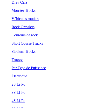
Drag Cars
Monster Trucks
Véhicules routiers
Rock Crawlers
Coureurs de rock
Short Course Trucks
Stadium Trucks
Truggy
Par Type de Puissance
Électrique
2S Li-Po
3S Li-Po
4S Li-Po