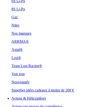
6S Li-Po
8S Li-Po
Gaz
Nitro
Nos marques
ARRMA®
Axial®
Losi®
Team Losi Racing®
Voir tout
Nouveautés
Superbes idées cadeaux à moins de 200 €
Avions & Hélicoptères
Avions par niveau de compétence