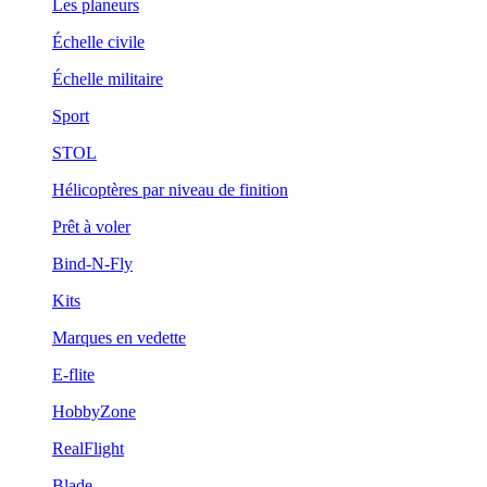
Les planeurs
Échelle civile
Échelle militaire
Sport
STOL
Hélicoptères par niveau de finition
Prêt à voler
Bind-N-Fly
Kits
Marques en vedette
E-flite
HobbyZone
RealFlight
Blade