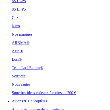
6S Li-Po
8S Li-Po
Gaz
Nitro
Nos marques
ARRMA®
Axial®
Losi®
Team Losi Racing®
Voir tout
Nouveautés
Superbes idées cadeaux à moins de 200 €
Avions & Hélicoptères
Avions par niveau de compétence