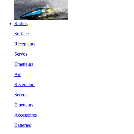
Radios
Surface
Récepteurs
Servos
Émetteurs
Air
Récepteurs
Servos
Émetteurs
Accessoires
Batteries