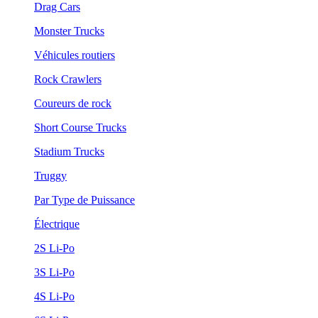
Drag Cars
Monster Trucks
Véhicules routiers
Rock Crawlers
Coureurs de rock
Short Course Trucks
Stadium Trucks
Truggy
Par Type de Puissance
Électrique
2S Li-Po
3S Li-Po
4S Li-Po