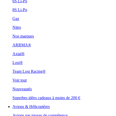
6S Li-Po
8S Li-Po
Gaz
Nitro
Nos marques
ARRMA®
Axial®
Losi®
Team Losi Racing®
Voir tout
Nouveautés
Superbes idées cadeaux à moins de 200 €
Avions & Hélicoptères
Avions par niveau de compétence