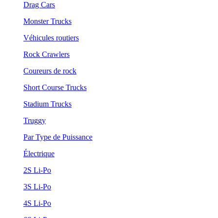
Drag Cars
Monster Trucks
Véhicules routiers
Rock Crawlers
Coureurs de rock
Short Course Trucks
Stadium Trucks
Truggy
Par Type de Puissance
Électrique
2S Li-Po
3S Li-Po
4S Li-Po