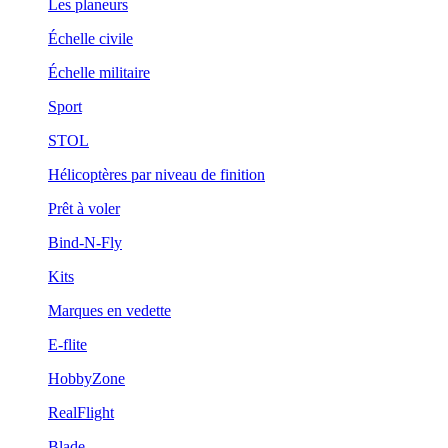
Les planeurs
Échelle civile
Échelle militaire
Sport
STOL
Hélicoptères par niveau de finition
Prêt à voler
Bind-N-Fly
Kits
Marques en vedette
E-flite
HobbyZone
RealFlight
Blade