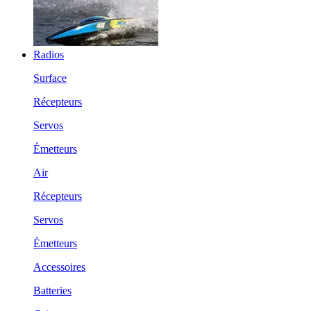
Radios
Surface
Récepteurs
Servos
Émetteurs
Air
Récepteurs
Servos
Émetteurs
Accessoires
Batteries