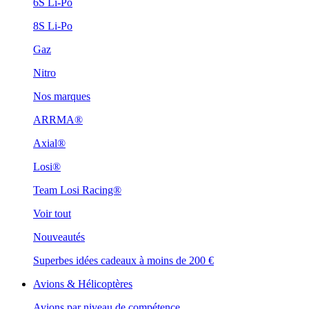
6S Li-Po
8S Li-Po
Gaz
Nitro
Nos marques
ARRMA®
Axial®
Losi®
Team Losi Racing®
Voir tout
Nouveautés
Superbes idées cadeaux à moins de 200 €
Avions & Hélicoptères
Avions par niveau de compétence