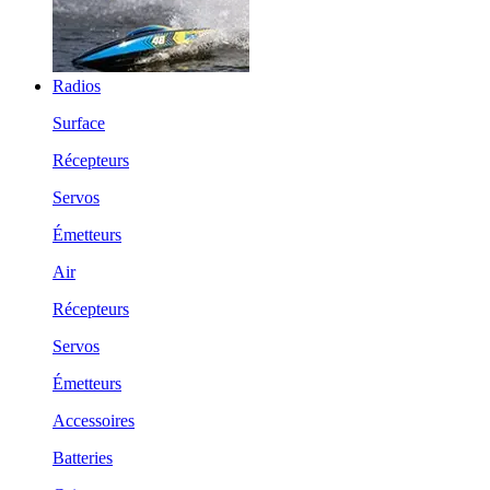
Radios
Surface
Récepteurs
Servos
Émetteurs
Air
Récepteurs
Servos
Émetteurs
Accessoires
Batteries