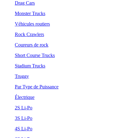
Drag Cars
Monster Trucks
Véhicules routiers
Rock Crawlers
Coureurs de rock
Short Course Trucks
Stadium Trucks
Truggy
Par Type de Puissance
Électrique
2S Li-Po
3S Li-Po
4S Li-Po