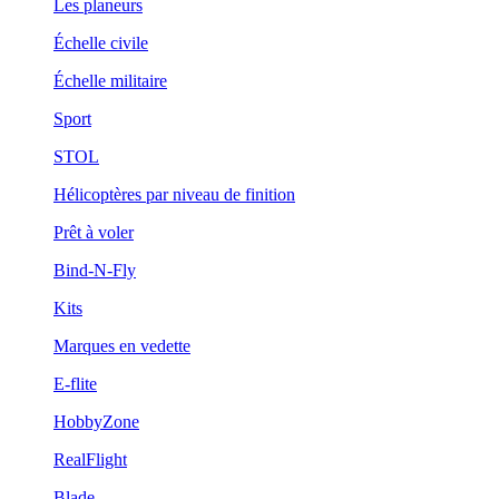
Les planeurs
Échelle civile
Échelle militaire
Sport
STOL
Hélicoptères par niveau de finition
Prêt à voler
Bind-N-Fly
Kits
Marques en vedette
E-flite
HobbyZone
RealFlight
Blade