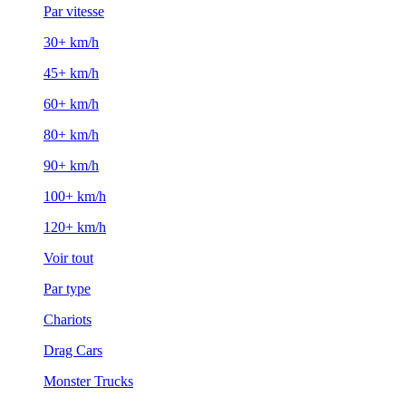
Par vitesse
30+ km/h
45+ km/h
60+ km/h
80+ km/h
90+ km/h
100+ km/h
120+ km/h
Voir tout
Par type
Chariots
Drag Cars
Monster Trucks