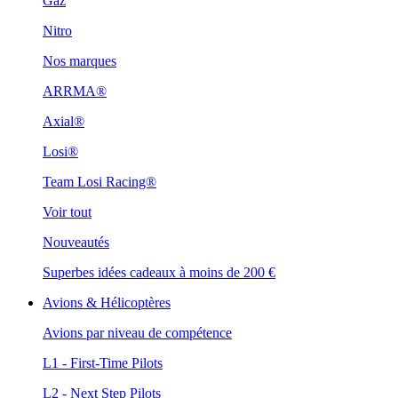
Gaz
Nitro
Nos marques
ARRMA®
Axial®
Losi®
Team Losi Racing®
Voir tout
Nouveautés
Superbes idées cadeaux à moins de 200 €
Avions & Hélicoptères
Avions par niveau de compétence
L1 - First-Time Pilots
L2 - Next Step Pilots