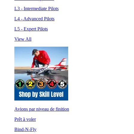
L3 - Intermediate Pilots
L4 - Advanced Pilots
L5 - Expert Pilots
View All
Avions par niveau de finition
Prêt à voler
Bind-N-Fly