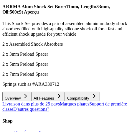
ARRMA Alum Shock Set Bore:11mm, Length:83mm,
Oil:500cSt
Aperçu
This Shock Set provides a pair of assembled aluminum-body shock
absorbers filled with high-quality silicone shock oil for a fast and
efficient shock upgrade for your vehicle
2 x Assembled Shock Absorbers
2 x 3mm Preload Spacer
2 x 5mm Preload Spacer
2 x 7mm Preload Spacer
Springs such as #ARA330712
Overview
All Features
Compatibility
Livraison dans plus de 25 pays
Marques phares
Support de première
classe
D'autres questions?
Shop