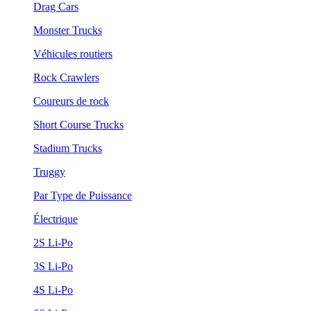
Drag Cars
Monster Trucks
Véhicules routiers
Rock Crawlers
Coureurs de rock
Short Course Trucks
Stadium Trucks
Truggy
Par Type de Puissance
Électrique
2S Li-Po
3S Li-Po
4S Li-Po