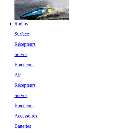
Radios
Surface
Récepteurs
Servos
Émetteurs
Air
Récepteurs
Servos
Émetteurs
Accessoires
Batteries