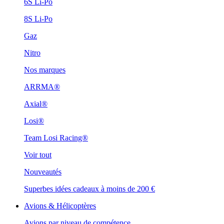
6S Li-Po
8S Li-Po
Gaz
Nitro
Nos marques
ARRMA®
Axial®
Losi®
Team Losi Racing®
Voir tout
Nouveautés
Superbes idées cadeaux à moins de 200 €
Avions & Hélicoptères
Avions par niveau de compétence